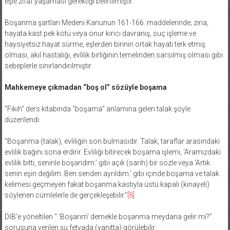
eşle zifaf yaşaması gerektiği belirtilmiştir.
Boşanma şartları Medeni Kanunun 161-166. maddelerinde; zina,
hayata kast pek kötü veya onur kırıcı davranış, suç işleme ve
haysiyetsiz hayat sürme, eşlerden birinin ortak hayatı terk etmiş
olması, akıl hastalığı, evlilik birliğinin temelinden sarsılmış olması gibi
sebeplerle sınırlandırılmıştır.
Mahkemeye çıkmadan “boş ol” sözüyle boşama
“Fıkıh” ders kitabında “boşama” anlamına gelen talak şöyle
düzenlendi:
“Boşanma (talak), evliliğin son bulmasıdır. Talak, taraflar arasındaki
evlilik bağını sona erdirir. Evliliği bitirecek boşama işlemi, ‘Aramızdaki
evlilik bitti, seninle boşandım.’ gibi açık (sarih) bir sözle veya ‘Artık
senin eşin değilim. Ben senden ayrıldım.’ gibi içinde boşama ve talak
kelimesi geçmeyen fakat boşanma kastıyla üstü kapalı (kinayeli)
söylenen cümlelerle de gerçekleşebilir.”
[8]
DİB’e yöneltilen “ ‘Boşarım’ demekle boşanma meydana gelir mi?”
sorusuna verilen şu fetvada (yanıtta) görülebilir: