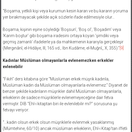
“Boşama, yetkili kişi veya kurumun kesin kararı ve bu kararın yoruma
yer bırakmayacak şekilde açık sözlerle ifade edilmesiyle olur…
Boşama, kişinin eşine söylediği ‘Boşsun’, ‘Boş ol’, ‘Boşadım’ veya
‘Karım boştur’ gibi boşama iradesini ortaya koyan ‘şimdiki veya
geçmiş zamanlı’ ifadelerle ya da mahkemenin kararıyla gerçekleşir
(Mergınânî, el-Hidâye, III, 165 vd.; İbn Kudâme, el-Muğnî,, X, 355).”
[9]
Kadınlar Müslüman olmayanlarla evlenemezken erkekler
evlenebilir
“Fıkıh” ders kitabına göre “Müslüman erkek müşrik kadınla,
Müslüman kadın da Müslüman olmayanlarla evlenemez.” Diyanet de
benzer şekilde kadınların müşrikler dahil Müslüman olmayanlarla,
erkeklerin de sadece müşriklerle evlenemeyeceğine dair fetva
vermiştir. DİB “Ehl-i kitaptan biri ile evlenilebilir mi?” sorusuna şu
fetvayı veriyor:
“…kadın olsun erkek olsun müşriklerle evlenmek yasaklanmış
(Mümtehine, 60/10) ancak müslüman erkeklerin, Ehl-i Kitap’tan iffetli