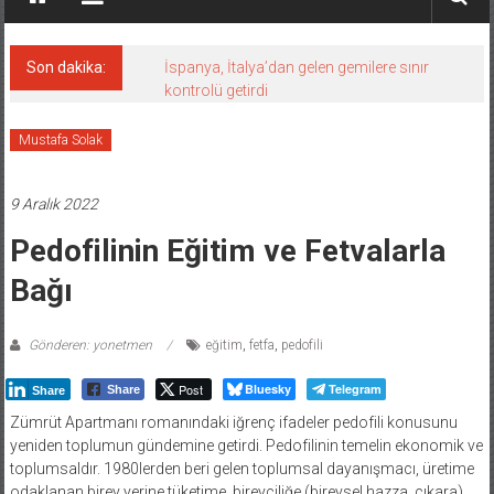
Son dakika:
İspanya, İtalya’dan gelen gemilere sınır
kontrolü getirdi
Mustafa Solak
9 Aralık 2022
Pedofilinin Eğitim ve Fetvalarla
Bağı
Gönderen: yonetmen
eğitim
,
fetfa
,
pedofili
Post
Bluesky
Telegram
Share
Share
Zümrüt Apartmanı romanındaki iğrenç ifadeler pedofili konusunu
yeniden toplumun gündemine getirdi. Pedofilinin temelin ekonomik ve
toplumsaldır. 1980lerden beri gelen toplumsal dayanışmacı, üretime
odaklanan birey yerine tüketime, bireyciliğe (bireysel hazza, çıkara)