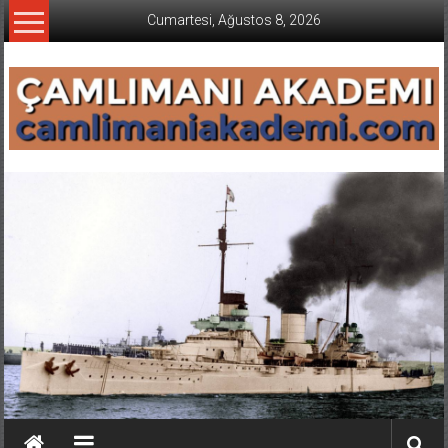
İçeriğe
Cumartesi, Ağustos 8, 2026
geç
CAMLIMANI
AKADEMI