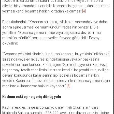
talak
denir. Bu durumda kadın, bu hakkı o anda veya daha sonra
dilediği bir zamanda kullanabilir. Kocanın, boşama hakkını hanımına
vermesi kendi boşama hakkını ortadan kaldırmaz.”
[4]
Ders kitabındaki “Kocanın bu hakkı, evlilik akdi sırasında veya daha
sonra eşine vermesi de mümkündür” ifadesinin benzeri DİB’e
yöneltilen “Boşama yetkisinin eşe veya başkasına devredilmesi
mümkün müdür?” sorusuna verilen fetvada görülebilir. Fetvayı
okuyalım:
“Boşama yetkisini elinde bulunduran kocanın, bu yetkisini, nikâh akdi
sırasında veya evlilik süresi içinde karısına veya bir başkasına
devretmesi mümkündür…Erkek, eşine, ‘Sen muhayyersin. Beni veya
boşanmayı tercih edebilirsin. İstersen kendini boşayabilirsin, evliliğe
devam konusunda karar senin.’ gibi sözler ile boşama hakkını
verebilir. Kadın bu tür sözlerle kendisine verilen boşama yetkisini aynı
mecliste kullanmazsa hakkını kaybeder.”
[5]
Kadının eski eşine geriş dönüş yolu
Kadının eski eşine geriş dönüş yolu ise “Fıkıh Okumaları” ders
kitabında Bakara suresinin 228-229. ayetlerine dayanılarak işin içine