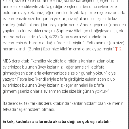
kızları, sizi emziren sütanneleriniz, süt kız kardeşleriniz, eşlerinizin
anneleri, kendileriyle zifafa girdiğiniz eşlerinizden olup evlerinizde
bulunan üvey kızlarınız, -eğer anneleri ile zifafa girmemişseniz onlarla
evlenmenizde size bir günah yoktur-, öz oğullarınızın eşleri, iki kız
kardeşi (nikâh altında) bir araya getirmeniz. Ancak geçenler (önceden
yapılan bu tür evlilikler) başka. Şüphesiz Allah çok bağışlayıcıdır, çok
merhamet edicidir.’ (Nisâ, 4/23) Daha sonra evli kadınlarla
evlenmenin de haram olduğu ifade edilmiştir: ‘…Evli kadınlar (da size)
haram kılındı. (Bunlar) üzerinize Allah’ın emri olarak yazılmıştır.’ ”
[12]
MEB ders kitabı “kendileriyle zifafa girdiğiniz karılarınızdan olup
evlerinizde bulunan üvey kızlarınız –eğer anneleri ile zifafa
girmediyseniz onlarla evlenmenizde size bir günah yoktur-” diye
yazıyor. Fetva ise; “kendileriyle zifafa girdiğiniz eşlerinizden olup
evlerinizde bulunan üvey kızlarınız, -eğer anneleri ile zifafa
girmemişseniz onlarla evlenmenizde size bir günah yoktur-”
İfadelerdeki tek farklılık ders kitabında “karılarınızdan” olan kelimenin
fetvada “eşlerinizden” olması.
Erkek, kadınlar aralarında akraba değilse çok eşli olabilir