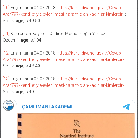
[10]
Erişim tarihi 04.07.2018,
https://kurul.diyanet.gov.tr/Cevap-
Ara/797/kendileriyle-evlenilmesi-haram-olan-kadinlar-kimlerdir-
-;
Solak,
age,
s.49-50.
[11]
Kahraman-Bayındır-Özdirek-Memduhoğlu-Yılmaz-
Özdemir,
age,
s.104.
[12]
Erişim tarihi 04.07.2018,
https://kurul.diyanet.gov.tr/Cevap-
Ara/797/kendileriyle-evlenilmesi-haram-olan-kadinlar-kimlerdir-
;
Solak,
age,
s.48-49.
[13]
Erişim tarihi 04.07.2018,
https://kurul.diyanet.gov.tr/Cevap-
Ara/797/kendileriyle-evlenilmesi-haram-olan-kadinlar-kimlerdir-
;
Solak,
age,
s.49.