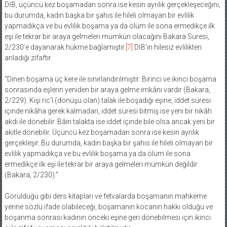
DİB, üçüncü kez boşamadan sonra ise kesin ayrılık gerçekleşeceğini,
bu durumda, kadın başka bir şahıs ile hileli olmayan bir evlilik
yapmadıkça ve bu evlilik boşama ya da ölüm ile sona ermedikçe ilk
eşi ile tekrar bir araya gelmeleri mümkün olacağını Bakara Suresi,
2/230’e dayanarak hükme bağlamıştır.
[7]
DİB’in hilesiz evlilikten
anladığı zifaftır.
“Dinen boşama üç kere ile sınırlandırılmıştır. Birinci ve ikinci boşama
sonrasında eşlerin yeniden bir araya gelme imkânı vardır (Bakara,
2/229). Kişi ric’î (dönüşü olan) talak ile boşadığı eşine, iddet süresi
içinde nikâha gerek kalmadan, iddet süresi bitmiş ise yeni bir nikâh
akdi ile dönebilir. Bâin talakta ise iddet içinde bile olsa ancak yeni bir
akitle dönebilir. Üçüncü kez boşamadan sonra ise kesin ayrılık
gerçekleşir. Bu durumda, kadın başka bir şahıs ile hileli olmayan bir
evlilik yapmadıkça ve bu evlilik boşama ya da ölüm ile sona
ermedikçe ilk eşi ile tekrar bir araya gelmeleri mümkün değildir
(Bakara, 2/230).”
Görüldüğü gibi ders kitapları ve fetvalarda boşamanın mahkeme
yerine sözlü ifade olabileceği, boşamanın kocanın hakkı olduğu ve
boşanma sonrası kadının önceki eşine geri dönebilmesi için ikinci