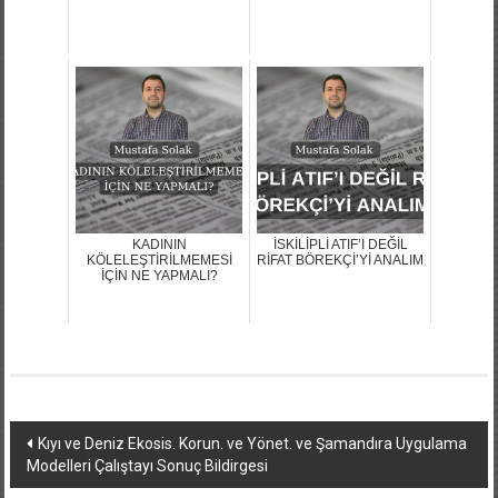
KADININ
İSKİLİPLİ ATIF’I DEĞİL
KÖLELEŞTİRİLMEMESİ
RİFAT BÖREKÇİ’Yİ ANALIM
İÇİN NE YAPMALI?
Yazı
Kıyı ve Deniz Ekosis. Korun. ve Yönet. ve Şamandıra Uygulama
Modelleri Çalıştayı Sonuç Bildirgesi
dolaşımı