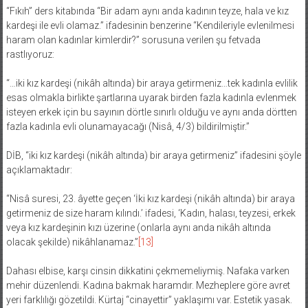
“Fıkıh” ders kitabında “Bir adam aynı anda kadının teyze, hala ve kız
kardeşi ile evli olamaz.” ifadesinin benzerine “Kendileriyle evlenilmesi
haram olan kadınlar kimlerdir?” sorusuna verilen şu fetvada
rastlıyoruz:
“…iki kız kardeşi (nikâh altında) bir araya getirmeniz…tek kadınla evlilik
esas olmakla birlikte şartlarına uyarak birden fazla kadınla evlenmek
isteyen erkek için bu sayının dörtle sınırlı olduğu ve aynı anda dörtten
fazla kadınla evli olunamayacağı (Nisâ, 4/3) bildirilmiştir.”
DİB, “iki kız kardeşi (nikâh altında) bir araya getirmeniz” ifadesini şöyle
açıklamaktadır:
“Nisâ suresi, 23. âyette geçen ‘İki kız kardeşi (nikâh altında) bir araya
getirmeniz de size haram kılındı.’ ifadesi, ‘Kadın, halası, teyzesi, erkek
veya kız kardeşinin kızı üzerine (onlarla aynı anda nikâh altında
olacak şekilde) nikâhlanamaz.”
[13]
Dahası elbise, karşı cinsin dikkatini çekmemeliymiş. Nafaka varken
mehir düzenlendi. Kadına bakmak haramdır. Mezheplere göre avret
yeri farklılığı gözetildi. Kürtaj “cinayettir” yaklaşımı var. Estetik yasak.