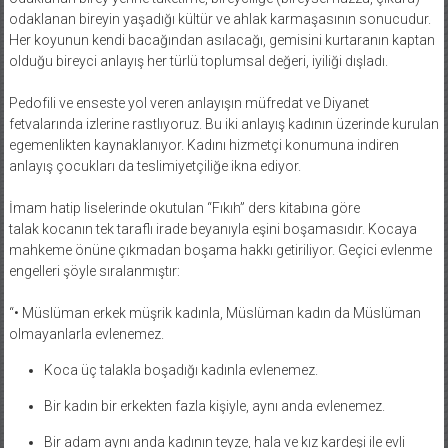
odaklanan bireyin yaşadığı kültür ve ahlak karmaşasının sonucudur.
Her koyunun kendi bacağından asılacağı, gemisini kurtaranın kaptan
olduğu bireyci anlayış her türlü toplumsal değeri, iyiliği dışladı.
Pedofili ve enseste yol veren anlayışın müfredat ve Diyanet
fetvalarında izlerine rastlıyoruz. Bu iki anlayış kadının üzerinde kurulan
egemenlikten kaynaklanıyor. Kadını hizmetçi konumuna indiren
anlayış çocukları da teslimiyetçiliğe ikna ediyor.
İmam hatip liselerinde okutulan “Fıkıh” ders kitabına göre
talak kocanın tek taraflı irade beyanıyla eşini boşamasıdır. Kocaya
mahkeme önüne çıkmadan boşama hakkı getiriliyor. Geçici evlenme
engelleri şöyle sıralanmıştır:
“• Müslüman erkek müşrik kadınla, Müslüman kadın da Müslüman
olmayanlarla evlenemez.
Koca üç talakla boşadığı kadınla evlenemez.
Bir kadın bir erkekten fazla kişiyle, aynı anda evlenemez.
Bir adam aynı anda kadının teyze, hala ve kız kardeşi ile evli