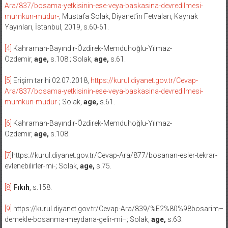
Ara/837/bosama-yetkisinin-ese-veya-baskasina-devredilmesi-
mumkun-mudur-
; Mustafa Solak, Diyanet’in Fetvaları, Kaynak
Yayınları, İstanbul, 2019, s.60-61.
[4]
Kahraman-Bayındır-Özdirek-Memduhoğlu-Yılmaz-
Özdemir,
age,
s.108.; Solak,
age,
s.61.
[5]
Erişim tarihi 02.07.2018,
https://kurul.diyanet.gov.tr/Cevap-
Ara/837/bosama-yetkisinin-ese-veya-baskasina-devredilmesi-
mumkun-mudur-
; Solak,
age,
s.61.
[6]
Kahraman-Bayındır-Özdirek-Memduhoğlu-Yılmaz-
Özdemir,
age,
s.108.
[7]
https://kurul.diyanet.gov.tr/Cevap-Ara/877/bosanan-esler-tekrar-
evlenebilirler-mi-; Solak,
age,
s.75.
[8]
Fıkıh
, s.158.
[9]
https://kurul.diyanet.gov.tr/Cevap-Ara/839/%E2%80%98bosarim–
demekle-bosanma-meydana-gelir-mi–; Solak,
age,
s.63.