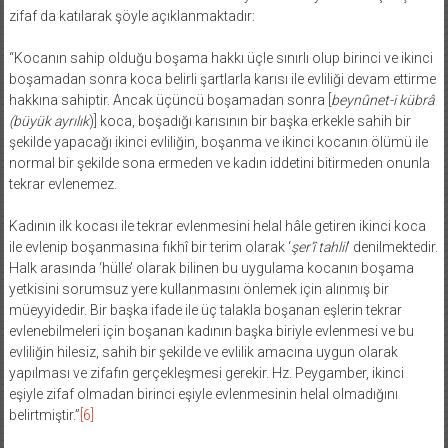
zifaf da katılarak şöyle açıklanmaktadır:
“Kocanın sahip olduğu boşama hakkı üçle sınırlı olup birinci ve ikinci
boşamadan sonra koca belirli şartlarla karısı ile evliliği devam ettirme
hakkına sahiptir. Ancak üçüncü boşamadan sonra [
beynûnet-i kübrâ
(büyük ayrılık
)] koca, boşadığı karısının bir başka erkekle sahih bir
şekilde yapacağı ikinci evliliğin, boşanma ve ikinci kocanın ölümü ile
normal bir şekilde sona ermeden ve kadın iddetini bitirmeden onunla
tekrar evlenemez.
Kadının ilk kocası ile tekrar evlenmesini helal hâle getiren ikinci koca
ile evlenip boşanmasına fıkhî bir terim olarak ‘
şer’î tahlil
’ denilmektedir.
Halk arasında ‘hülle’ olarak bilinen bu uygulama kocanın boşama
yetkisini sorumsuz yere kullanmasını önlemek için alınmış bir
müeyyidedir. Bir başka ifade ile üç talakla boşanan eşlerin tekrar
evlenebilmeleri için boşanan kadının başka biriyle evlenmesi ve bu
evliliğin hilesiz, sahih bir şekilde ve evlilik amacına uygun olarak
yapılması ve zifafın gerçekleşmesi gerekir. Hz. Peygamber, ikinci
eşiyle zifaf olmadan birinci eşiyle evlenmesinin helal olmadığını
belirtmiştir.”
[6]