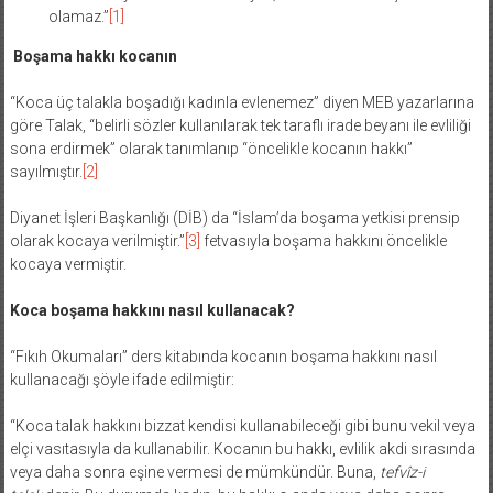
olamaz.”
[1]
Boşama hakkı kocanın
“Koca üç talakla boşadığı kadınla evlenemez” diyen MEB yazarlarına
göre Talak, “belirli sözler kullanılarak tek taraflı irade beyanı ile evliliği
sona erdirmek” olarak tanımlanıp “öncelikle kocanın hakkı”
sayılmıştır.
[2]
Diyanet İşleri Başkanlığı (DİB) da “İslam’da boşama yetkisi prensip
olarak kocaya verilmiştir.”
[3]
fetvasıyla boşama hakkını öncelikle
kocaya vermiştir.
Koca boşama hakkını nasıl kullanacak?
“Fıkıh Okumaları” ders kitabında kocanın boşama hakkını nasıl
kullanacağı şöyle ifade edilmiştir:
“Koca talak hakkını bizzat kendisi kullanabileceği gibi bunu vekil veya
elçi vasıtasıyla da kullanabilir. Kocanın bu hakkı, evlilik akdi sırasında
veya daha sonra eşine vermesi de mümkündür. Buna,
tefvîz-i