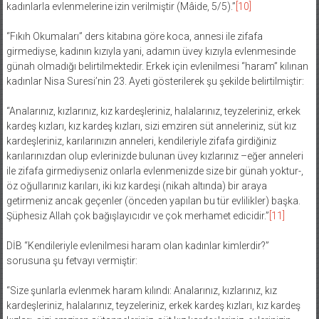
kadınlarla evlenmelerine izin verilmiştir (Mâide, 5/5).”
[10]
“Fıkıh Okumaları” ders kitabına göre koca, annesi ile zifafa
girmediyse, kadının kızıyla yani, adamın üvey kızıyla evlenmesinde
günah olmadığı belirtilmektedir. Erkek için evlenilmesi “haram” kılınan
kadınlar Nisa Suresi’nin 23. Ayeti gösterilerek şu şekilde belirtilmiştir:
“Analarınız, kızlarınız, kız kardeşleriniz, halalarınız, teyzeleriniz, erkek
kardeş kızları, kız kardeş kızları, sizi emziren süt anneleriniz, süt kız
kardeşleriniz, karılarınızın anneleri, kendileriyle zifafa girdiğiniz
karılarınızdan olup evlerinizde bulunan üvey kızlarınız –eğer anneleri
ile zifafa girmediyseniz onlarla evlenmenizde size bir günah yoktur-,
öz oğullarınız karıları, iki kız kardeşi (nikah altında) bir araya
getirmeniz ancak geçenler (önceden yapılan bu tür evlilikler) başka.
Şüphesiz Allah çok bağışlayıcıdır ve çok merhamet edicidir.”
[11]
DİB “Kendileriyle evlenilmesi haram olan kadınlar kimlerdir?”
sorusuna şu fetvayı vermiştir:
“Size şunlarla evlenmek haram kılındı: Analarınız, kızlarınız, kız
kardeşleriniz, halalarınız, teyzeleriniz, erkek kardeş kızları, kız kardeş