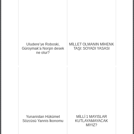
Uludere’ye Roboski,
MİLLET OLMANIN MİHENK
Güroymak’a Norşin desek
TAŞI: SOYADI YASASI
ne olur?
Yunanistan Hükümet
MİLLİ 1 MAYISLAR
Sözcüsü Yannis İkonomu
KUTLAYAMAYACAK
MIYIZ?