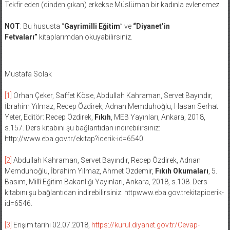
Tekfir eden (dinden çıkan) erkekse Müslüman bir kadınla evlenemez.
NOT
: Bu hususta “
Gayrimilli Eğitim
” ve
“Diyanet’in
Fetvaları”
kitaplarımdan okuyabilirsiniz.
Mustafa Solak
[1]
Orhan Çeker, Saffet Köse, Abdullah Kahraman, Servet Bayındır,
İbrahim Yılmaz, Recep Özdirek, Adnan Memduhoğlu, Hasan Serhat
Yeter, Editör: Recep Özdirek,
Fıkıh
, MEB Yayınları, Ankara, 2018,
s.157. Ders kitabını şu bağlantıdan indirebilirsiniz:
http://www.eba.gov.tr/ekitap?icerik-id=6540.
[2]
Abdullah Kahraman, Servet Bayındır, Recep Özdirek, Adnan
Memduhoğlu, İbrahim Yılmaz, Ahmet Özdemir,
Fıkıh Okumaları
, 5.
Basım, Millî Eğitim Bakanlığı Yayınları, Ankara, 2018, s.108. Ders
kitabını şu bağlantıdan indirebilirsiniz: httpwww.eba.gov.trekitapicerik-
id=6546.
[3]
Erişim tarihi 02.07.2018,
https://kurul.diyanet.gov.tr/Cevap-