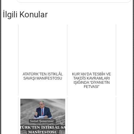
İlgili Konular
ATATÜRK’TEN İSTİKLÂL
KUR’AN’DA TESBÎH VE
SAVAŞI MANİFESTOSU
TAKDÎS KAVRAMLARI
IŞIĞINDA “DİYANETİN
FETVASI”