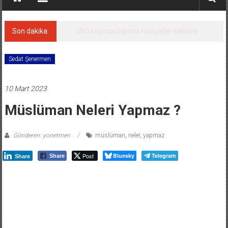
Son dakika:
LNG taşımacılığında maliyetler katlandı
Sedat Şenermen
10 Mart 2023
Müslüman Neleri Yapmaz ?
Gönderen: yonetmen
müslüman
,
neler
,
yapmaz
Post
Bluesky
Telegram
Share
Share