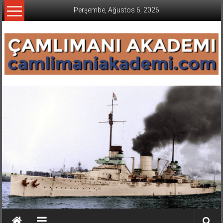
İçeriğe
Perşembe, Ağustos 6, 2026
geç
CAMLIMANI
AKADEMI