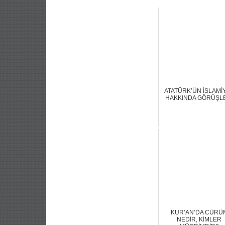
ATATÜRK’ÜN İSLAMİ
HAKKINDA GÖRÜŞL
KUR’AN’DA CÜRÜ
NEDİR, KİMLER