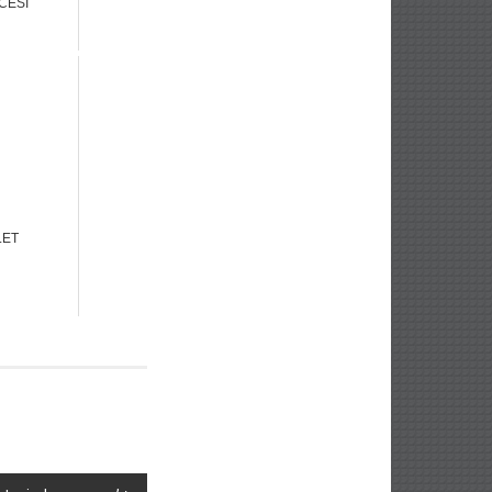
CESİ
LET