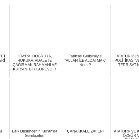
YET
HAYRA, DOĞRUYA,
Tarihsel Gelişimiyle
ATATÜRK'Ü
ERİ
HUKUKA, ADALETE
“ALLAH İLE ALDATMAK”
POLİTİKASI V
ÇAĞIRMAK RAHMANİ VE
Nedir?
TEDRİSAT
KUR’ANİ BİR GÖREVDİR
M
Laik Düşüncenin Kur'an'da
ÇANAKKALE ZAFERİ
ATATÜRK VE 
Gerekçeleri
ÖZGÜR 