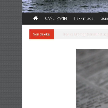
CANLI YAYIN
Hakkımızda
Sun
Son dakika:
İran ve Umman transit hat üze