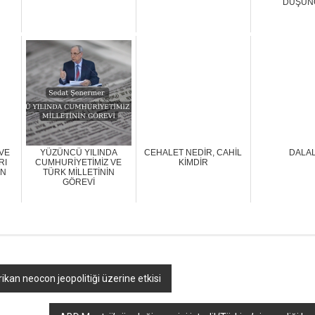
DÜŞÜN
VE
YÜZÜNCÜ YILINDA
CEHALET NEDİR, CAHİL
DALA
RI
CUMHURİYETİMİZ VE
KİMDİR
İN
TÜRK MİLLETİNİN
GÖREVİ
kan neocon jeopolitiği üzerine etkisi