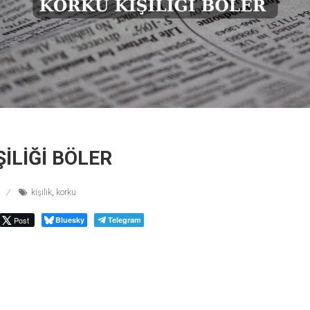
İLİĞİ BÖLER
kişilik
,
korku
Post
Bluesky
Telegram