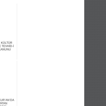
N KÜLTÜR
E TEVHİD-İ
 KANUNU
KUR’AN’DA
VATAN