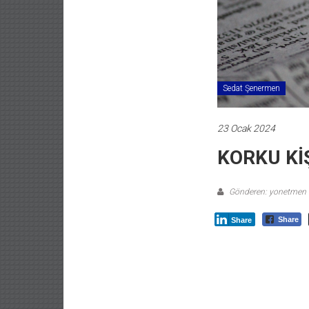
Sedat Şenermen
23 Ocak 2024
KORKU KİŞ
Gönderen: yonetmen
Share
Share