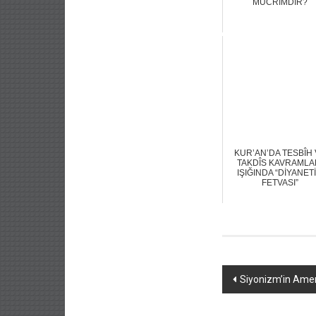
MÜCRİMDİR?
KUR’AN’DA TESBÎH 
TAKDÎS KAVRAMLA
IŞIĞINDA “DİYANET
FETVASI”
Yazı
Siyonizm’in Ameri
dolaşımı