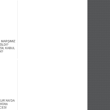
L MARŞIMIZ
ZILDI?
SIL KABUL
İ?
KUR’AN’DA
VATAN
CESİ