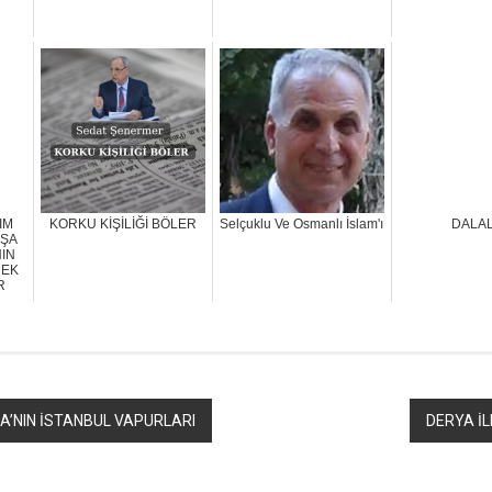
IM
KORKU KİŞİLİĞİ BÖLER
Selçuklu Ve Osmanlı İslam'ı
DALA
AŞA
IN
ÇEK
R
A’NIN İSTANBUL VAPURLARI
DERYA İL