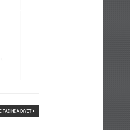
LET
E TADINDA DİYET