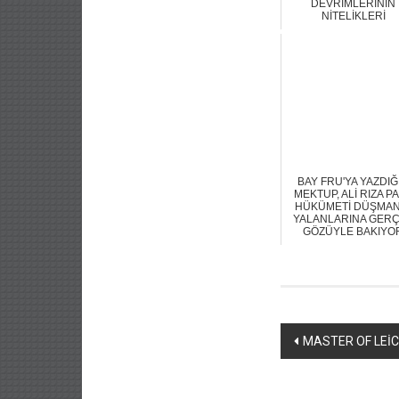
DEVRİMLERİNİN
NİTELİKLERİ
BAY FRU'YA YAZDIĞ
MEKTUP, ALİ RIZA P
HÜKÜMETİ DÜŞMAN
YALANLARINA GER
GÖZÜYLE BAKIYO
Yazı
MASTER OF LEİC
dolaşımı