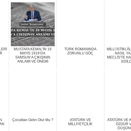
LERİ
MUSTAFA KEMAL’İN 19
TÜRK ROMANINDA
MİLLİ İSTİKLÂ
İR
MAYIS 1919’DA
ZORUNLU GÖÇ
NASIL YA
SAMSUN’A ÇIKIŞININ
MECLİS'TE NA
ANLAMI VE ÖNEMİ
EDİLD
N
Çocuktan Gelin Olur Mu ?
ATATÜRK VE
ATATÜRK VE 
RAN
MİLLİYETÇİLİK
ÖZGÜR 
DÜŞÜN