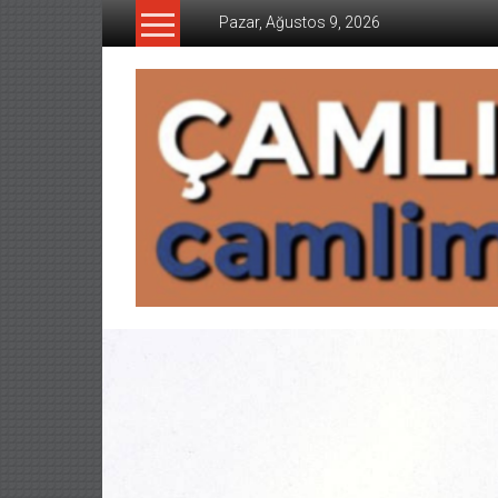
İçeriğe
Pazar, Ağustos 9, 2026
geç
CAMLIMANI
AKADEMI