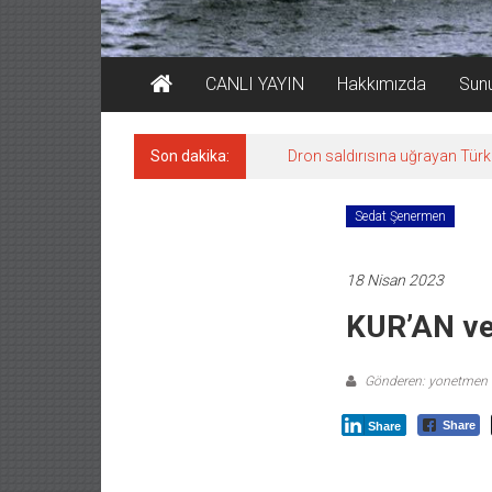
CANLI YAYIN
Hakkımızda
Sun
Son dakika:
Dron saldırısına uğrayan Türk 
Sedat Şenermen
18 Nisan 2023
KUR’AN ve
Gönderen: yonetmen
Share
Share