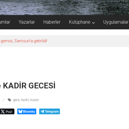
umlar
Yazarlar
Haberler
Kütüphane
Uygulamalar
gemisi, Samsun’a getirildi!
 KADİR GECESİ
gece
,
kadir
,
kuran
Post
Bluesky
Telegram