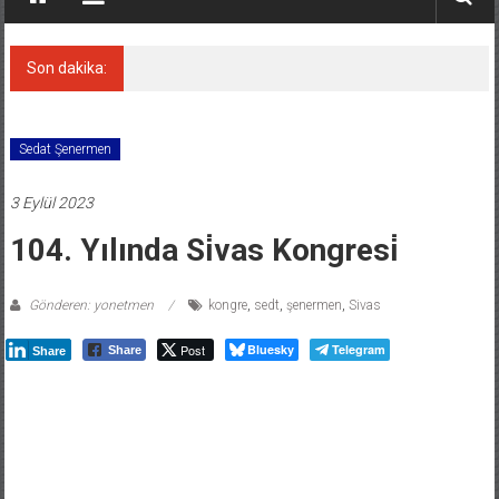
Son dakika:
İran ve Umman transit hat üzerinde anlaştı
Sedat Şenermen
3 Eylül 2023
104. Yılında Si̇vas Kongresi̇
Gönderen: yonetmen
kongre
,
sedt
,
şenermen
,
Sivas
Post
Bluesky
Telegram
Share
Share