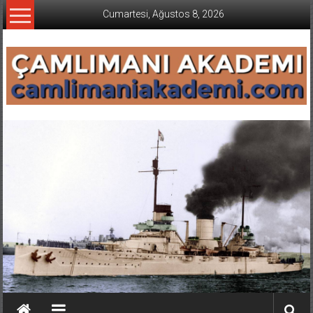
İçeriğe
Cumartesi, Ağustos 8, 2026
geç
CAMLIMANI
AKADEMI