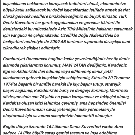
kaynaklanan haklarımızı koruyacak tedbirleri almak, ekonomimize
büyük katkı sağlayacak bu doğal kaynaklardan istifade etmek devlet
olarak gelecek nesillere bırakabileceğimiz en büyük mirastır. Türk
Deniz Kuvvetleri ise gerek uygulamaları ve gerekse fikirleri ile
denizlerdeki bu mücadelede Aziz Türk Milleti’nin haklarını savunmak
için var gücü ile çalışmaktadır. Özellikle Doğu Akdeniz’deki bu
faaliyetleri nedeniyle de 2009 AB ilerleme raporunda da açıkça ismi
zikredilerek şikâyet edilmiştir.
Cumhuriyet Donanması bugüne kadar çevrelendiğimiz her üç deniz
alanında çıkarlarımızı korumuş,
MAVİ VATAN
dediğimiz, Karadeniz
Ege ve Akdeniz’de ilan edilmiş veya edilmemiş deniz yetki
alanlarımızı gelecek kuşaklar için sahiplenmiş, Kıbrıs’ta 20 Temmuz
1974’te başarılı bir amfibi harekât ile kıyı başını tutup, stratejik
başarı sağlamış, Karadeniz’de barış ve dengeyi korumuş, Montreux
sözleşmesinin son 75 yılda en yakın koruyucusu ve takipçisi olmuş,
Kardak’ta oluşan krizi lehimize çevirmiş, ama hepsinden önemlisi
Deniz Kuvvetlerimizin savaş yeteneğini ülke yetenekleriyle
oluşturmak için savunma sanayimizin lokomotifi olmuştur.
Bugün dünya üzerinde 164 ülkenin Deniz Kuvvetleri vardır. Ama
sadece 14 ülke büyük savaş gemisi tasarım ve inşa edebilme