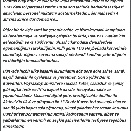
taraftan bilgi notu ve eklerinde iddia makamının ifadesi ile toplam
1895 denizci personel vardır. Bu da son tahlilde herhalde tasfiyesi
amaçlanan personel miktarını göstermektedir. Eğer mahşerin 4
atlısına kimse dur demez ise…
Diğer bir deyişle ismi bir çetenin sahte ve iftira kaynaklı komploları
ile lekelenmeye ve tasfiyeye çalışılan bu kitle, Deniz Kuvvetleri’nin
geleceğidir veya Türkiye’nin ulusal çıkar odaklı denizlerdeki
egemenliğinin sürekliliğinin, milli gemi TCG Heybeliada korvetinde
somutlaştırdığımız savunma sanayinde kendi kendine yeterliliğinin
ve liderliğin temsilcileridirler…
Dünyada hiçbir ülke başarılı kurumlarını göz göre göre sahte, sanal,
hayali davalar ile oyalamaz ve yıpratmaz. Son 3 yıldır Deniz
Kuvvetleri, Poyrazköy, amirallere suikast, kafes, casusluk ve şantaj
gibi dijital terör ve iftira kaynaklı davalar ile oyalanmakta ve
yıpratılmaktadır. Maalesef dijital çete, ürettiği sahte deliller ile
Akdeniz’in ilk 4 ve dünyanın ilk 12 Deniz Kuvvetleri arasında olan ve
son 88 yılda başını asla eğmemiş, ulusal çıkarları her zaman korumuş
Cumhuriyet Donanması’nın Amiral kadrosunun yarısını, albay ve
yarbaylarının en verimli en seçkin şahsiyetlerini tasfiyeye teşebbüs
etmektedir.