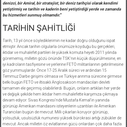
denizci, bir Amiral, bir stratejist, bir deniz tarihçisi olarak kendimi
yetiştirmiş ve tarihin ve kaderin beni yetiştirdiği yerde ve zamanda
bu hizmetleri sunmuş olmamdır.
”
TARİHİN ŞAHİTLİĞİ
Tarih, 13 yıl önce söylediklerimin ne kadar doğru olduğunu ispat
etmiştir. Ancak tarihin olgularla önümüze koyduğu bu gerçekleri,
iktidar ve muhalefet partileri ile yüksek komuta heyeti 2011 yılında
görememiş, milletin gözü önünde TSK’nın küçük düşürülmesine, en
iyi kadroların tasfiyesine ve yerlerine FETÖ militanlarının getirilmesine
göz yummuşlardır. Önce 17-25 Aralık süreci ve ardından 15
Temmuz Darbe girişimi olmasa ve Türkiye arınma sürecine girmese
belki bugün FETÖ ve iltisaklı Anglosakson mandacıları devleti
tamamen ele geçirmiş olabilirlerdi. Bugün, onların artıkları her yerde
ve değişik şekilde hem iktidar hem muhalefette karşımıza çıkmaya
devam ediyor. Sivas Kongresi’nde Mustafa Kemal’in yanında
görünüp Amerikan mandasını isteyenlerin uzantıları ile Amerikan
Turancıları bugün de mevcut. Milli çıkarları koruyor görünüp,
yolsuzluk, usulsüzlük numunesi yüksek bürokrasi artığı zübükler de
mevcut. Ancak milletin öz evlatlarının gücü onlardan çok daha fazla.