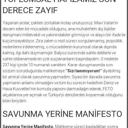
DERECE ZAYIF
Yaşanan acılar, çekilen zorlukları kolay unutuyoruz. Mavi Vatan’ın
devam eden bir mücadele olduğunu, ana muhalefetin dış ilişkiler
danışmanı milletvekili ve yakınındakiler görmüyor ve alaycı bir ifade ile
küçümseyebiliyor. Zira zaten o rezil süreci sorgulamamış, jeopolitik
nedenlerini irdelememiş, o mücadelenin kurumsal olarak dışında
kalmış, ilgi dahi duymamıştır. Balyoz sürecinde sahte delillerle ve
sahte iddianamede en çok suçlananların başındaydım. O nedenle
237 kişi içinde 10 numaralı sanıktım. Karar duruşmasında son
sözüm sorulduğunda mahkemeye ‘
’Sizi tanımıyorum’’
diyebilmiş
bir amiral olarak savunma yapmadım. Siyasi bir davada savunma
yapmanın anlamı olmadığını ve tüm bu sürecin hedefinin Deniz ve
Hava Kuvvetleri’nin komuta yapısını darmadağın ederek, FETÖ
alçaklarına yer açmak ve Türkiye’yi denizlerden koparmak olduğunu
bilen biriydim.
SAVUNMA YERİNE MANİFESTO
Savunma Yerine Manifesto.
Mahkeme süreci başladıktan sonra