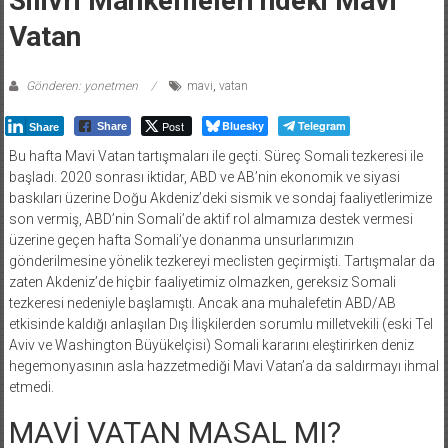
Silivri Mahkemeleri’ndeki Mavi
Vatan
Gönderen: yonetmen
mavi
,
vatan
Post
Bluesky
Telegram
Share
Share
Bu hafta Mavi Vatan tartışmaları ile geçti. Süreç Somali tezkeresi ile
başladı. 2020 sonrası iktidar, ABD ve AB’nin ekonomik ve siyasi
baskıları üzerine Doğu Akdeniz’deki sismik ve sondaj faaliyetlerimize
son vermiş, ABD’nin Somali’de aktif rol almamıza destek vermesi
üzerine geçen hafta Somali’ye donanma unsurlarımızın
gönderilmesine yönelik tezkereyi meclisten geçirmişti. Tartışmalar da
zaten Akdeniz’de hiçbir faaliyetimiz olmazken, gereksiz Somali
tezkeresi nedeniyle başlamıştı. Ancak ana muhalefetin ABD/AB
etkisinde kaldığı anlaşılan Dış İlişkilerden sorumlu milletvekili (eski Tel
Aviv ve Washington Büyükelçisi) Somali kararını eleştirirken deniz
hegemonyasının asla hazzetmediği Mavi Vatan’a da saldırmayı ihmal
etmedi.
MAVİ VATAN MASAL MI?