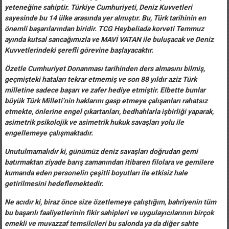
yeteneğine sahiptir. Türkiye Cumhuriyeti, Deniz Kuvvetleri
sayesinde bu 14 ülke arasında yer almıştır. Bu, Türk tarihinin en
önemli başarılarından biridir. TCG Heybeliada korveti Temmuz
ayında kutsal sancağımızla ve MAVİ VATAN ile buluşacak ve Deniz
Kuvvetlerindeki şerefli görevine başlayacaktır.
Özetle Cumhuriyet Donanması tarihinden ders almasını bilmiş,
geçmişteki hataları tekrar etmemiş ve son 88 yıldır aziz Türk
milletine sadece başarı ve zafer hediye etmiştir. Elbette bunlar
büyük Türk Milleti’nin haklarını gasp etmeye çalışanları rahatsız
etmekte, önlerine engel çıkartanları, bedhahlarla işbirliği yaparak,
asimetrik psikolojik ve asimetrik hukuk savaşları yolu ile
engellemeye çalışmaktadır.
Unutulmamalıdır ki, günümüz deniz savaşları doğrudan gemi
batırmaktan ziyade barış zamanından itibaren filolara ve gemilere
kumanda eden personelin çeşitli boyutları ile etkisiz hale
getirilmesini hedeflemektedir.
Ne acıdır ki, biraz önce size özetlemeye çalıştığım, bahriyenin tüm
bu başarılı faaliyetlerinin fikir sahipleri ve uygulayıcılarının birçok
emekli ve muvazzaf temsilcileri bu salonda ya da diğer sahte