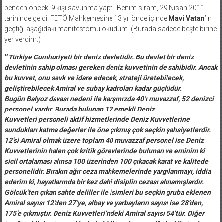
benden önceki 9 kişi savunma yaptı. Benim sıram, 29 Nisan 2011
tarihinde geldi. FETÖ Mahkemesine 13 yıl önce içinde
Mavi Vatan
’ın
geçtiği aşağıdaki manifestomu okudum. (Burada sadece beşte birine
yer verdim.)
‘’
Türkiye Cumhuriyeti bir deniz devletidir. Bu devlet bir deniz
devletinin sahip olması gereken deniz kuvvetinin de sahibidir. Ancak
bu kuvvet, onu sevk ve idare edecek, strateji üretebilecek,
geliştirebilecek Amiral ve subay kadroları kadar güçlüdür.
Bugün Balyoz davası nedeni ile karşınızda 40’ı muvazzaf, 52 denizci
personel vardır. Burada bulunan 12 emekli Deniz
Kuvvetleri personeli aktif hizmetlerinde Deniz Kuvvetlerine
sundukları katma değerler ile öne çıkmış çok seçkin şahsiyetlerdir.
12’si Amiral olmak üzere toplam 40 muvazzaf personel ise Deniz
Kuvvetlerinin halen çok kritik görevlerinde bulunan ve eminim ki
sicil ortalaması alınsa 100 üzerinden 100 çıkacak karat ve kalitede
personelidir. Bırakın ağır ceza mahkemelerinde yargılanmayı, iddia
ederim ki, hayatlarında bir kez dahi disiplin cezası almamışlardır.
Gölcük’ten çıkan sahte deliller ile isimleri bu seçkin gruba eklenen
Amiral sayısı 12’den 27’ye, albay ve yarbayların sayısı ise 28’den,
175’e çıkmıştır. Deniz Kuvvetleri’ndeki Amiral sayısı 54’tür. Diğer