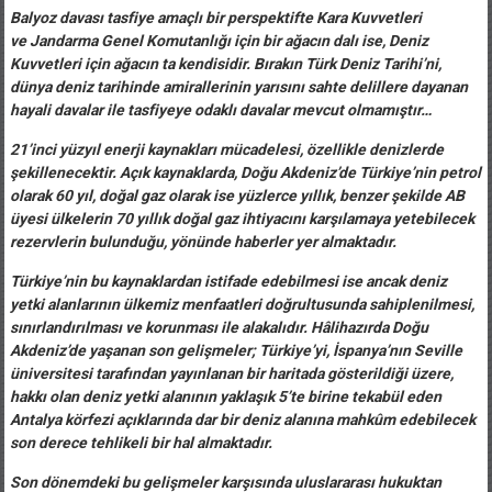
Balyoz davası tasfiye amaçlı bir perspektifte Kara Kuvvetleri
ve Jandarma Genel Komutanlığı için bir ağacın dalı ise, Deniz
Kuvvetleri için ağacın ta kendisidir. Bırakın Türk Deniz Tarihi’ni,
dünya deniz tarihinde amirallerinin yarısını sahte delillere dayanan
hayali davalar ile tasfiyeye odaklı davalar mevcut olmamıştır…
21’inci yüzyıl enerji kaynakları mücadelesi, özellikle denizlerde
şekillenecektir. Açık kaynaklarda, Doğu Akdeniz’de Türkiye’nin petrol
olarak 60 yıl, doğal gaz olarak ise yüzlerce yıllık, benzer şekilde AB
üyesi ülkelerin 70 yıllık doğal gaz ihtiyacını karşılamaya yetebilecek
rezervlerin bulunduğu, yönünde haberler yer almaktadır.
Türkiye’nin bu kaynaklardan istifade edebilmesi ise ancak deniz
yetki alanlarının ülkemiz menfaatleri doğrultusunda sahiplenilmesi,
sınırlandırılması ve korunması ile alakalıdır. Hâlihazırda Doğu
Akdeniz’de yaşanan son gelişmeler; Türkiye’yi, İspanya’nın Seville
üniversitesi tarafından yayınlanan bir haritada gösterildiği üzere,
hakkı olan deniz yetki alanının yaklaşık 5’te birine tekabül eden
Antalya körfezi açıklarında dar bir deniz alanına mahkûm edebilecek
son derece tehlikeli bir hal almaktadır.
Son dönemdeki bu gelişmeler karşısında uluslararası hukuktan