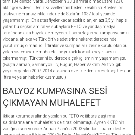
tam 134 denizci vardı. Denizcilerin 33’ü amiral olmak üzere 123’ü
aktif görevdeydi. Deniz Kuvvetleri’nin bedeni kesilmişti. Böylesi bir
tasfiye ne Fransız ihtilalinde ne de Stalin’in 1937 tasfiyesinde
yaşanmamıştı. En az tasfiyeler kadar acıklı olan, en azı 3,5 yıl hapis
yatan bu seçkin amiral ve subaylara FETÖ ve yandaş medya
tarafından akla hayale gelmeyecek itibarsızlaştırma kampanyasının
vicdana, ahlaka ve Türk örf ve adetlerine hakaret derecesinde
yürütülmüş olması idi. İftiralar ve kumpaslar üzerine kurulu olan bu
yalan sistemine ne muhalefet ne yüksek komuta heyeti sesini
çıkarmamıştı. Türk tarihi bu derece alçaklığı eminim yaşamamıştır.
(Başta Zaman, SamanyoluTv, Bugün, Haber Vaktim, Akit vb. gibi
yayın organları 2007-2014 arasında özellikle denizcilere karşı her gün
iftira ve yalan haberler kusmuştu.)
BALYOZ KUMPASINA SESİ
ÇIKMAYAN MUHALEFET
İktidar koruması altında yapılan bu FETÖ ve itibarsızlaştırma
saldırılarına ana muhalefetin de itirazı olmamıştı. Aynen KKTC’nin
varlığına son verecek Annan Planı’na 2003 yılından itibaren destek
vermeleri ya da 5 Nisan 2004’te Doğu Akdeniz’de KKTC ve Türkiye’nin