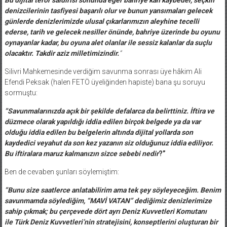
denizcilerinin tasfiyesi başarılı olur ve bunun yansımaları gelecek
günlerde denizlerimizde ulusal çıkarlarımızın aleyhine tecelli
ederse, tarih ve gelecek nesiller önünde, bahriye üzerinde bu oyunu
oynayanlar kadar, bu oyuna alet olanlar ile sessiz kalanlar da suçlu
olacaktır. Takdir aziz milletimizindir.
“
Silivri Mahkemesinde verdiğim savunma sonrası üye hâkim Ali
Efendi Peksak (halen FETÖ üyeliğinden hapiste) bana şu soruyu
sormuştu:
”Savunmalarınızda açık bir şekilde defalarca da belirttiniz. İftira ve
düzmece olarak yapıldığı iddia edilen birçok belgede ya da var
olduğu iddia edilen bu belgelerin altında dijital yollarda son
kaydedici veyahut da son kez yazanın siz olduğunuz iddia ediliyor.
Bu iftiralara maruz kalmanızın sizce sebebi nedir
?”
Ben de cevaben şunları söylemiştim:
”Bunu size saatlerce anlatabilirim ama tek şey söyleyeceğim. Benim
savunmamda söylediğim, “MAVİ VATAN” dediğimiz denizlerimize
sahip çıkmak; bu çerçevede dört ayrı Deniz Kuvvetleri Komutanı
ile Türk Deniz Kuvvetleri’nin stratejisini, konseptlerini oluşturan bir