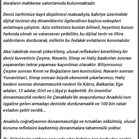
davaların mahkeme salonlarında bulunmaktadır.
Deniz tarihimize kayıt düşülmesi maksadıyla, bahriye üzerindeki
dijital terörün dış dinamiklerini ilgilendiren başlıca sebepleri
anlatmaya çalıştım. Aziz milletimiz bunları bilmeli, heyetiniz bunun
farkında olmalı ve vatansever yetkililer, bu dijital terör ve iftira
saldırılarını durdurarak, milletin bu fedakâr evlatlarını korumalıdır.
Aksi takdirde morali çökertilmiş, ulusal refleksleri köreltilmiş bir
deniz kuvvetinin Çeşme, Navarin, Sinop ve Haliç baskınları sonrası
yaşananları tekrar yaşaması kaçınılmaz olacaktır. Biliyorsunuz
Çeşme sonrası Kırım ve Boğazların tam kontrolünü, Navarin sonrası
Yunanistan’ı, Sinop sonrası büyük ekonomik çıkarlarımızı, Haliç
baskını sonrası donanmasızlık nedeni ile Kıbrıs, Balkanlar, Ege
adaları, 12 adalar, Girit ve Libya’yı kaybettik. En önemlisi
donanmasızlık nedeni ile Çanakkale’de anayurdumuz Anadolu’nun
işgaline gelen armadayı denizde durduramadık ve 100 bin vatan
evladını şehit verdik…
Anadolu coğrafyasının donanmasızlığa ve tırnakları sökülmüş, ulusal
koruma refleksini kaybetmiş donanmalara tahammülü yoktur.
Bu dijital terör saldırısı sonunda eğer bahriye kan kaybeder, seçkin