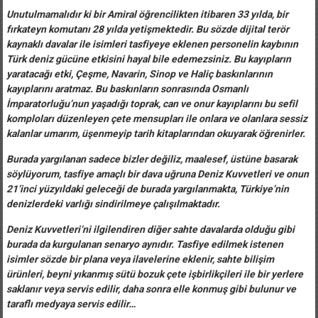
Unutulmamalıdır ki bir Amiral öğrencilikten itibaren 33 yılda, bir
fırkateyn komutanı 28 yılda yetişmektedir. Bu sözde dijital terör
kaynaklı davalar ile isimleri tasfiyeye eklenen personelin kaybının
Türk deniz gücüne etkisini hayal bile edemezsiniz. Bu kayıpların
yaratacağı etki, Çeşme, Navarin, Sinop ve Haliç baskınlarının
kayıplarını aratmaz. Bu baskınların sonrasında Osmanlı
İmparatorluğu’nun yaşadığı toprak, can ve onur kayıplarını bu sefil
komploları düzenleyen çete mensupları ile onlara ve olanlara sessiz
kalanlar umarım, üşenmeyip tarih kitaplarından okuyarak öğrenirler.
Burada yargılanan sadece bizler değiliz, maalesef, üstüne basarak
söylüyorum, tasfiye amaçlı bir dava uğruna Deniz Kuvvetleri ve onun
21’inci yüzyıldaki geleceği de burada yargılanmakta, Türkiye’nin
denizlerdeki varlığı sindirilmeye çalışılmaktadır.
Deniz Kuvvetleri’ni ilgilendiren diğer sahte davalarda olduğu gibi
burada da kurgulanan senaryo aynıdır. Tasfiye edilmek istenen
isimler sözde bir plana veya ilavelerine eklenir, sahte bilişim
ürünleri, beyni yıkanmış sütü bozuk çete işbirlikçileri ile bir yerlere
saklanır veya servis edilir, daha sonra elle konmuş gibi bulunur ve
taraflı medyaya servis edilir…