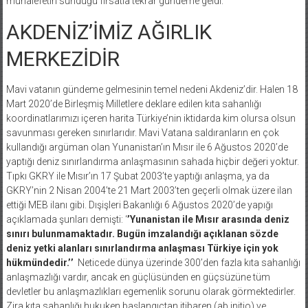
muhalefetin sunduğu fırsatla tekrar gündeme geldi.
AKDENİZ’İMİZ AĞIRLIK
MERKEZİDİR
Mavi vatanın gündeme gelmesinin temel nedeni Akdeniz’dir. Halen 18
Mart 2020’de Birleşmiş Milletlere deklare edilen kıta sahanlığı
koordinatlarımızı içeren harita Türkiye’nin iktidarda kim olursa olsun
savunması gereken sınırlarıdır. Mavi Vatana saldıranların en çok
kullandığı argüman olan Yunanistan’ın Mısır ile 6 Ağustos 2020’de
yaptığı deniz sınırlandırma anlaşmasının sahada hiçbir değeri yoktur.
Tıpkı GKRY ile Mısır’ın 17 Şubat 2003’te yaptığı anlaşma, ya da
GKRY’nin 2 Nisan 2004’te 21 Mart 2003’ten geçerli olmak üzere ilan
ettiği MEB ilanı gibi. Dışişleri Bakanlığı 6 Ağustos 2020’de yapığı
açıklamada şunları demişti: ‘
’Yunanistan ile Mısır arasında deniz
sınırı bulunmamaktadır. Bugün imzalandığı açıklanan sözde
deniz yetki alanları sınırlandırma anlaşması Türkiye için yok
hükmündedir.’’
Neticede dünya üzerinde 300’den fazla kıta sahanlığı
anlaşmazlığı vardır, ancak en güçlüsünden en güçsüzüne tüm
devletler bu anlaşmazlıkları egemenlik sorunu olarak görmektedirler.
Zira kıta sahanlığı hukuken başlangıçtan itibaren (ab initio) ve