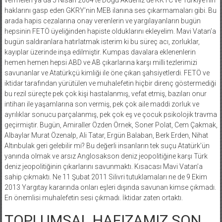
haklarını gasp eden GKRY’nin MEB ilanına ses çıkarmamaları gibi. Bu
arada hapis cezalarına onay verenlerin ve yargılayanların bugün
hepsinin FETÖ üyeliğinden hapiste olduklarını ekleyelim. Mavi Vatan’a
bugün saldıranlara hatırlatmak isterim ki bu süreç acı, zorluklar,
kayıplar üzerinde inşa edilmiştir. Kumpas davalara eklenenlerin
hemen hemen hepsi ABD ve AB çıkarlarına karşı milli tezlerimizi
savunanlar ve Atatürkçü kimliği ile öne çıkan şahsiyetlerdi. FETÖ ve
iktidar tarafından yürütülen ve muhalefetin hiçbir direnç göstermediği
bu rezil süreçte pek çok kişi hastalanmış, vefat etmiş, bazıları onur
intiharı ile yaşamlarına son vermiş, pek çok aile maddi zorluk ve
ayrılıklar sonucu parçalanmış, pek çok eş ve çocuk psikolojik travma
geçirmiştir. Bugün, Amiraller Özden Örnek, Soner Polat, Cem Çakmak,
Albaylar Murat Özenalp, Ali Tatar, Ergün Balaban, Berk Erden, Nihat
Altınbulak geri gelebilir mi? Bu değerli insanların tek suçu Atatürk’ün
yanında olmak ve arsız Anglosakson deniz jeopolitiğine karşı Türk
deniz jeopolitiğinin çıkarlarını savunmaktı. Kısacası Mavi Vatan’a
sahip çıkmaktı. Ne 11 Şubat 2011 Silivri tutuklamaları ne de 9 Ekim
2013 Yargıtay kararında onları eşleri dışında savunan kimse çıkmadı.
En önemlisi muhalefetin sesi çıkmadı. İktidar zaten ortaktı.
TOPLUMSAL HAFIZAMIZ SON