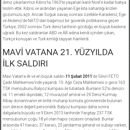
deniz çıkarlarımızı Kıbrıs’ta 1963’te yaşanan kanlı Noel’e kadar batıya
teslim ettik. Kıbrıs ve ardından yaşanan Ege kıta sahanlığı krizleri
gözümüzü açtı. Ancak Soğuk savaş sonrası özellikle Karadeniz, Ege
ve Akdeniz’de NATO’dan bağımsız bir güvenlik politikasına geçen
Türkiye, 2002 sonrası Türk deniz tarihinin gördüğü en büyük baskına
uğradı. Bu kez saldıranlar ABD ve AB adına kendi içinden çıkan,
Türkçe konuşan ve Türk kimliği taşıyan hainlerdi.
MAVİ VATANA 21. YÜZYILDA
İLK SALDIRI
Mavi Vatan’a ilk ve en büyük saldırı
11 Şubat 2011
’de Silivri FETÖ
Çadır Mahkemesi’nde yaşandı. 10. Ağır Ceza Mahkemesi o gece 163
TSK mensubunu Balyoz kumpası ile tutukladı. Bunların 52’si denizci
idi. 11 emekli dışındaki, 12 muvazzaf amiral ve 29 Deniz Kurmay
Albay donanmanın en kritik muharip komuta görevlerinde bulunan
son derece değerli personeldi. Balyoz kumpası daha sonra
dalgalarla büyüdü ve 9 Ekim 2013 tarihinde Yargıtay 237 TSK
mensubunun çoğu 18 yıl olan hapis cezasını onayladı. Bunlar
arasında 41 havacı, 37 karacı, 25 jandarma general ve subayı varken,