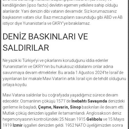
kendiliğinden (ipso facto) devletin egemen yetkilere sahip olduğu
alanlardır. Yani denizin dibi vatanın devamıdır. Siz korumazsanız
başkasının vatanı olur. Bazı meczupların savunduğu gibi ABD ve AB
istiyor diye Yunanistan’a ve GKRY’ye bırakılamaz.
DENİZ BASKINLARI VE
SALDIRILAR
Ne yazık ki Türkiye’yi ve çıkarlarını koruduğunu iddia edenler
Yunanistan’ın ve GKRY’nin bu hukuksuz iddialarını onlar adına
savunmaya devam etmekteler. Bu arada 1 Ağustos 2024’te İsrail’de
yayınlanan bir makale Mavi Vatan’ın artık İsrail için de tehdit olduğunu
ortaya koydu.
Mavi Vatana saldırılar bu coğrafyada yaşadığımız sürece devam
edecektir. Osmanlının çöküşü 1571’de
İnebahtı Savaşında
denizdeki
gerileme ile başladı,
Çeşme, Navarin, Sinop
baskınları ile devam etti.
Mutlak çöküş denizden işgaller ile tamamlandı. Anglosakson deniz
hegemonyasının kontrolündeki 25 Nisan 1915
Gelibolu
ve 15 Mayıs
1919
İzmir
işgalleri denizden geldi. 1952 NATO üyeliğimizden sonra