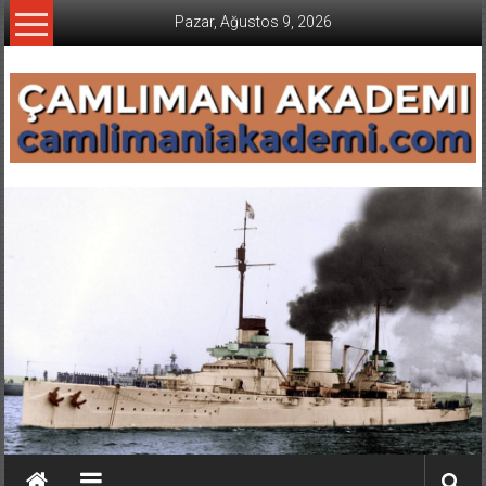
İçeriğe
Pazar, Ağustos 9, 2026
geç
CAMLIMANI
AKADEMI