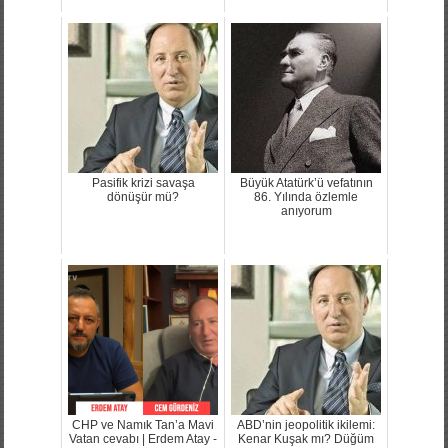
Pasifik krizi savaşa
Büyük Atatürk’ü vefatının
dönüşür mü?
86. Yılında özlemle
anıyorum
CHP ve Namık Tan’a Mavi
ABD’nin jeopolitik ikilemi:
Vatan cevabı | Erdem Atay -
Kenar Kuşak mı? Düğüm