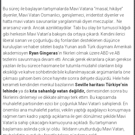
Bu süreç ile başlayan tartışmalarda Mavi Vatana “masal, hikâye”
diyenler, Mavi Vatan Osmanlıcı, genişlemeci, irridentist diyenler ve
hatta mavi vatanı savunanlar yargılanmalı diyen meczuplar… Ne
ararsanız vardı. Ancak azınlıktaydılar. Tabi bu olay bir turnusol kâğıdı
gibi herkesin Mavi Vatan’a bakışını da ortaya çıkardı. Kendini ilerici
liberal sanan ve çoğunluğu dış fonlardan desteklenen düşünce
kuruluşları ve haber siteleri başta Yunan asıllı Türk düşmanı Amerikalı
akademisyen
Ryan Gingeras
’in fikirleri olmak üzere ABD ve AB
tezlerini savunmaya devam etti. Ancak gerek ekranlara çıkan gerekse
yazıları ile bu sürece hasmane bir tutumla müdahil olanların bilgi
eksikliği ve kahve sohbetinde bile kullanılmayacak argümanlarla öne
çıkması şahsen beni önce hayrete sonra dehşete düşürdü. Hele hele
kerameti kendinden menkul bazılarının
Seville haritası Türkiye’nin
lehinde
ya da
kıta sahanlığı vatan değildir,
demesinden sonra bu
fikirlerini dinlemeyi ve dikkate almayı terk ettim. Bu kapsamda
muhalefet partisinden ezici bir çoğunluk Mavi Vatan’ı sahiplendi. En
önemlisi ana muhalefet partisi, vekilin yaptığı aşağılayıcı konuşmaya
rağmen tam kadro yaptığı açıklama ile geri dönülmez şekilde Mavi
Vatan’a sahip çıkacağını kamuoyuna açıkladı. Bu tartışmanın
başlaması aslında çok iyi oldu. İktidarın unutturduğu Mavi Vatan,