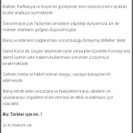
Balkan, Kafkasya ve Asya’nın güneyinde, kimi sessizce kimi açıktan
krizler aralıksız sürmektedir.
Savunmaya çok fazla harcamaların yapıldığı dünyamıza, bir de
nükleer silahların gölgesi düşürülmüştür.
Barış ve istikrarın sağlanması sorumluluğu Birleşmiş Milletler ’dedir.
Genel Kurul da
‘Güçler’
aleyhinde oylar çıksa bile Güvenlik Konseyi beş
daimî üyenin veto hakkını kullanması sorunları çözümsüz
bırakmaktadır.
Gelinen nokta ve hâkim kılınan duygu, savaşın barışa tercih
edilmesidir.
Barışı tehdit eden unsurlara ve faaliyetlere karşı, ülkelerin ve
uluslararası örgütlerin el ele vermesi en etkili ve belirleyici yol
olacaktır.
Biz Türkler için mi..!
İyi ki Atatürk var.