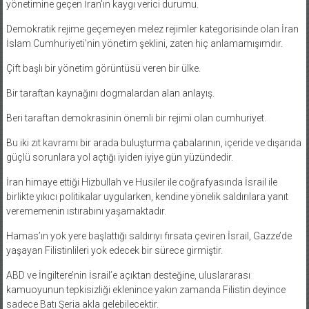
yönetimine geçen İran’ın kaygı verici durumu.
Demokratik rejime geçemeyen melez rejimler kategorisinde olan İran
İslam Cumhuriyeti’nin yönetim şeklini, zaten hiç anlamamışımdır.
Çift başlı bir yönetim görüntüsü veren bir ülke.
Bir taraftan kaynağını dogmalardan alan anlayış.
Beri taraftan demokrasinin önemli bir rejimi olan cumhuriyet.
Bu iki zıt kavramı bir arada buluşturma çabalarının, içeride ve dışarıda
güçlü sorunlara yol açtığı iyiden iyiye gün yüzündedir.
İran himaye ettiği Hizbullah ve Husiler ile coğrafyasında İsrail ile
birlikte yıkıcı politikalar uygularken, kendine yönelik saldırılara yanıt
verememenin ıstırabını yaşamaktadır.
Hamas’ın yok yere başlattığı saldırıyı fırsata çeviren İsrail, Gazze’de
yaşayan Filistinlileri yok edecek bir sürece girmiştir.
ABD ve İngiltere’nin İsrail’e açıktan desteğine, uluslararası
kamuoyunun tepkisizliği eklenince yakın zamanda Filistin deyince
sadece Batı Şeria akla gelebilecektir.