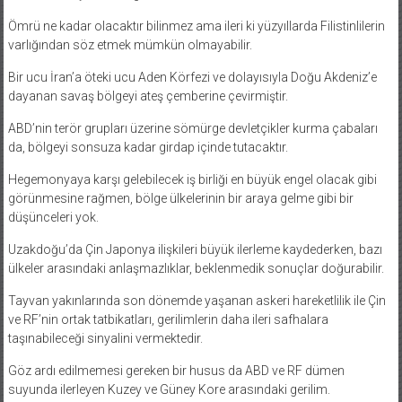
Ömrü ne kadar olacaktır bilinmez ama ileri ki yüzyıllarda Filistinlilerin
varlığından söz etmek mümkün olmayabilir.
Bir ucu İran’a öteki ucu Aden Körfezi ve dolayısıyla Doğu Akdeniz’e
dayanan savaş bölgeyi ateş çemberine çevirmiştir.
ABD’nin terör grupları üzerine sömürge devletçikler kurma çabaları
da, bölgeyi sonsuza kadar girdap içinde tutacaktır.
Hegemonyaya karşı gelebilecek iş birliği en büyük engel olacak gibi
görünmesine rağmen, bölge ülkelerinin bir araya gelme gibi bir
düşünceleri yok.
Uzakdoğu’da Çin Japonya ilişkileri büyük ilerleme kaydederken, bazı
ülkeler arasındaki anlaşmazlıklar, beklenmedik sonuçlar doğurabilir.
Tayvan yakınlarında son dönemde yaşanan askeri hareketlilik ile Çin
ve RF’nin ortak tatbikatları, gerilimlerin daha ileri safhalara
taşınabileceği sinyalini vermektedir.
Göz ardı edilmemesi gereken bir husus da ABD ve RF dümen
suyunda ilerleyen Kuzey ve Güney Kore arasındaki gerilim.