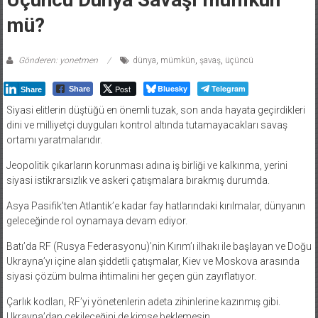
mü?
Gönderen: yonetmen
dünya
,
mümkün
,
şavaş
,
üçüncü
Post
Bluesky
Telegram
Share
Share
Siyasi elitlerin düştüğü en önemli tuzak, son anda hayata geçirdikleri
dini ve milliyetçi duyguları kontrol altında tutamayacakları savaş
ortamı yaratmalarıdır.
Jeopolitik çıkarların korunması adına iş birliği ve kalkınma, yerini
siyasi istikrarsızlık ve askeri çatışmalara bırakmış durumda.
Asya Pasifik’ten Atlantik’e kadar fay hatlarındaki kırılmalar, dünyanın
geleceğinde rol oynamaya devam ediyor.
Batı’da RF (Rusya Federasyonu)’nin Kırım’ı ilhakı ile başlayan ve Doğu
Ukrayna’yı içine alan şiddetli çatışmalar, Kiev ve Moskova arasında
siyasi çözüm bulma ihtimalini her geçen gün zayıflatıyor.
Çarlık kodları, RF’yi yönetenlerin adeta zihinlerine kazınmış gibi.
Ukrayna’dan çekileceğini de kimse beklemesin.