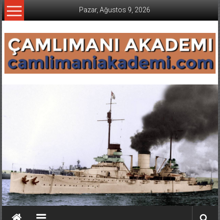
İçeriğe
Pazar, Ağustos 9, 2026
geç
CAMLIMANI
AKADEMI