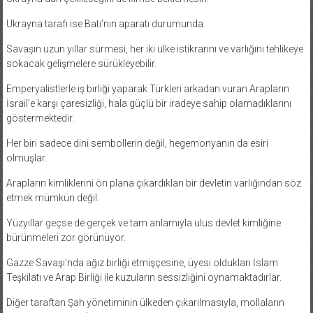
Ukrayna tarafı ise Batı’nın aparatı durumunda.
Savaşın uzun yıllar sürmesi, her iki ülke istikrarını ve varlığını tehlikeye
sokacak gelişmelere sürükleyebilir.
Emperyalistlerle iş birliği yaparak Türkleri arkadan vuran Arapların
İsrail’e karşı çaresizliği, hala güçlü bir iradeye sahip olamadıklarını
göstermektedir.
Her biri sadece dini sembollerin değil, hegemonyanın da esiri
olmuşlar.
Arapların kimliklerini ön plana çıkardıkları bir devletin varlığından söz
etmek mümkün değil.
Yüzyıllar geçse de gerçek ve tam anlamıyla ulus devlet kimliğine
bürünmeleri zor görünüyor.
Gazze Savaşı’nda ağız birliği etmişçesine, üyesi oldukları İslam
Teşkilatı ve Arap Birliği ile kuzuların sessizliğini oynamaktadırlar.
Diğer taraftan Şah yönetiminin ülkeden çıkarılmasıyla, mollaların