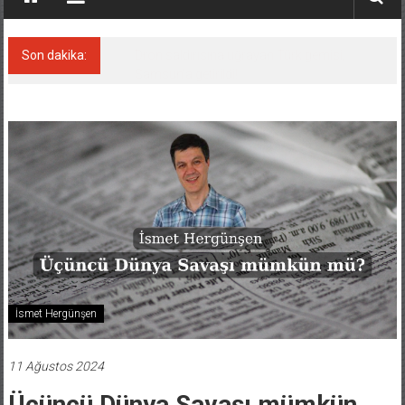
Son dakika:
Dron saldırısına uğrayan Türk gemisi,
Samsun’a getirildi!
İsmet Hergünşen
11 Ağustos 2024
Üçüncü Dünya Savaşı mümkün