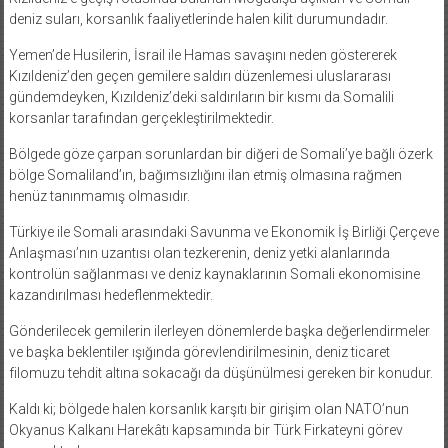
deniz suları, korsanlık faaliyetlerinde halen kilit durumundadır.
Yemen’de Husilerin, İsrail ile Hamas savaşını neden göstererek
Kızıldeniz’den geçen gemilere saldırı düzenlemesi uluslararası
gündemdeyken, Kızıldeniz’deki saldırıların bir kısmı da Somalili
korsanlar tarafından gerçekleştirilmektedir.
Bölgede göze çarpan sorunlardan bir diğeri de Somali’ye bağlı özerk
bölge Somaliland’ın, bağımsızlığını ilan etmiş olmasına rağmen
henüz tanınmamış olmasıdır.
Türkiye ile Somali arasındaki Savunma ve Ekonomik İş Birliği Çerçeve
Anlaşması’nın uzantısı olan tezkerenin, deniz yetki alanlarında
kontrolün sağlanması ve deniz kaynaklarının Somali ekonomisine
kazandırılması hedeflenmektedir.
Gönderilecek gemilerin ilerleyen dönemlerde başka değerlendirmeler
ve başka beklentiler ışığında görevlendirilmesinin, deniz ticaret
filomuzu tehdit altına sokacağı da düşünülmesi gereken bir konudur.
Kaldı ki; bölgede halen korsanlık karşıtı bir girişim olan NATO’nun
Okyanus Kalkanı Harekâtı kapsamında bir Türk Firkateyni görev