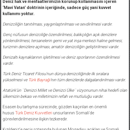
Deniz hak ve menfaatlerimizin korunup kollanmasını içeren
‘Mavi Vatan’ doktrinin içeriğinde, sadece güç yani kuvvet
kullanımı yoktur.
Denizciliğin tanıtılması, yaygınlaştırılması ve sevdirilmesi vardır.
Genç nüfusun denizciliğe özendirilmesi, balıkçılığın açık denizlere
yönlendirilmesi, tersanelerin gemi ve yat inşa merkezi haline gelmesi,
turizmin denizlere açılması, amatör denizciliğin geliştirilmesi vardır.
Denizaltı kaynaklarının işletilmesi ve deniz sporlarının özendirilmesi
vardır.
Türk Deniz Ticaret Filosu’nun dünya denizciliğinde ilk sıralara
yükselmesi ve
Türk Bayrağı
’nın tüm denizlerde dalgalandırılması vardır.
Atatürk’ün ¨Denizci Millet ve Denizci Ülke¨ vizyonunun nihai hedefi olan
ülkemizin bekası ve milletimizin refah ve mutluluğu vardır.
Esasen bu tartışma sürecinde, gözden kaçırılan en önemli
husus
Türk Deniz Kuvvetleri
unsurlarının Somali’de
görevlendirilmesine ilişkin tezkeredir.
Kızıldeniz’e geçiş rotasında bulunan Mogadişu açıkları ve Somali