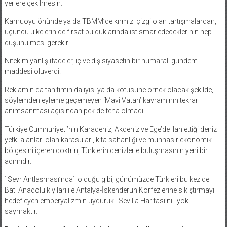
yerlere çekilmesin.
Kamuoyu önünde ya da TBMM’de kırmızı çizgi olan tartışmalardan,
üçüncü ülkelerin de fırsat bulduklarında istismar edeceklerinin hep
düşünülmesi gerekir.
Nitekim yanlış ifadeler, iç ve dış siyasetin bir numaralı gündem
maddesi oluverdi.
Reklamın da tanıtımın da iyisi ya da kötüsüne örnek olacak şekilde,
söylemden eyleme geçemeyen ‘Mavi Vatan’ kavramının tekrar
anımsanması açısından pek de fena olmadı.
Türkiye Cumhuriyeti’nin Karadeniz, Akdeniz ve Ege’de ilan ettiği deniz
yetki alanları olan karasuları, kıta sahanlığı ve münhasır ekonomik
bölgesini içeren doktrin, Türklerin denizlerle buluşmasının yeni bir
adımıdır.
¨Sevr Antlaşması’nda¨ olduğu gibi, günümüzde Türkleri bu kez de
Batı Anadolu kıyıları ile Antalya-İskenderun Körfezlerine sıkıştırmayı
hedefleyen emperyalizmin uyduruk ¨Sevilla Haritası’nı¨ yok
saymaktır.