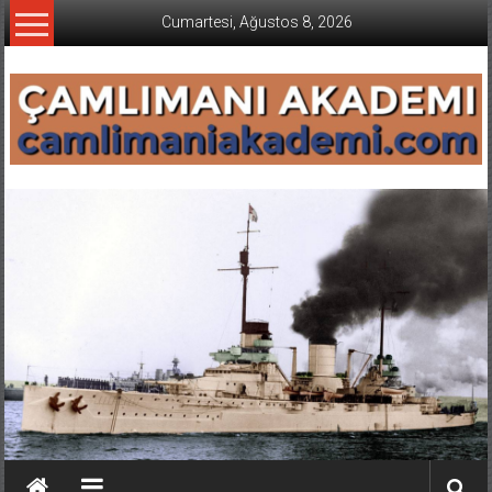
İçeriğe
Cumartesi, Ağustos 8, 2026
geç
CAMLIMANI
AKADEMI