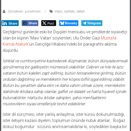
Gönderen: yonetmen
mavi
,
somali
,
vatan
Post
Bluesky
Telegram
Share
Share
Geçtiğimiz günlerde eski bir Dışişleri mensubu ve şimdilerde siyasetçi
olan bir kişinin ‘Mavi Vatan’ söylemleri, Ulu Önder Gazi
Mustafa
Kemal Atatürk
’ün Gençliğe Hitabesi’ndeki bir paragrafını aklıma
düşürdü.
İstiklal ve cumhuriyetine kastedecek düşmanlar, bütün dünyada emsali
görülmemiş bir galibiyetin mümessili olabilirler. Cebren ve hile ile aziz
vatanın bütün kaleleri zapt edilmiş, bütün tersanelerine girilmiş, bütün
orduları dağıtılmış ve memleketin her köşesi bilfiil işgal edilmiş olabilir.
Bütün bu şeraitten daha elim ve daha vahim olmak üzere, memleketin
dahilinde iktidara sahip olanlar, gaflet ve dalalet ve hatta hıyanet içinde
bulunabilirler. Hatta bu iktidar sahipleri, şahsi menfaatlerini
müstevlilerin siyasi emelleriyle tevhit edebilirler.
İster dil sürçmesi, ister yanlış anlaşılma, ister kürsü dokunulmazlığı,
ister iletişim kazası diyelim, toplumun önünde nutuk atanlar, ¨Boğaz
dokuz boğumdur¨ sözünü anımsamalıdırlar ki, söyledikleri başka bir