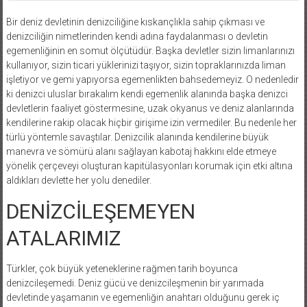
Bir deniz devletinin denizciliğine kıskançlıkla sahip çıkması ve
denizciliğin nimetlerinden kendi adına faydalanması o devletin
egemenliğinin en somut ölçütüdür. Başka devletler sizin limanlarınızı
kullanıyor, sizin ticari yüklerinizi taşıyor, sizin topraklarınızda liman
işletiyor ve gemi yapıyorsa egemenlikten bahsedemeyiz. O nedenledir
ki denizci uluslar bırakalım kendi egemenlik alanında başka denizci
devletlerin faaliyet göstermesine, uzak okyanus ve deniz alanlarında
kendilerine rakip olacak hiçbir girişime izin vermediler. Bu nedenle her
türlü yöntemle savaştılar. Denizcilik alanında kendilerine büyük
manevra ve sömürü alanı sağlayan kabotaj hakkını elde etmeye
yönelik çerçeveyi oluşturan kapitülasyonları korumak için etki altına
aldıkları devlette her yolu denediler.
DENİZCİLEŞEMEYEN
ATALARIMIZ
Türkler, çok büyük yeteneklerine rağmen tarih boyunca
denizcileşemedi. Deniz gücü ve denizcileşmenin bir yarımada
devletinde yaşamanın ve egemenliğin anahtarı olduğunu gerek iç