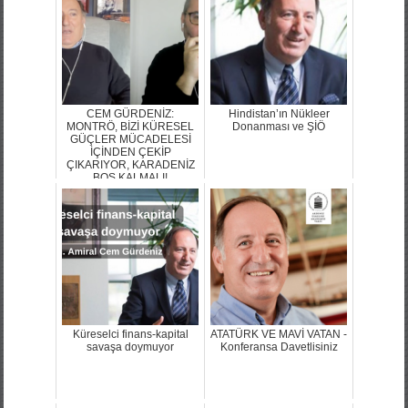
CEM GÜRDENİZ:
Hindistan’ın Nükleer
MONTRÖ, BİZİ KÜRESEL
Donanması ve ŞİÖ
GÜÇLER MÜCADELESİ
İÇİNDEN ÇEKİP
ÇIKARIYOR, KARADENİZ
BOŞ KALMALI!
Küreselci finans-kapital
ATATÜRK VE MAVİ VATAN -
savaşa doymuyor
Konferansa Davetlisiniz