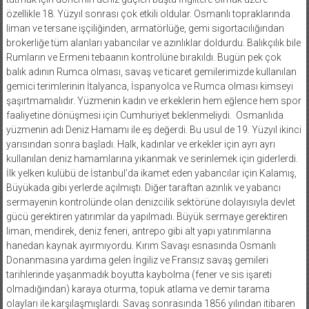
özellikle 18. Yüzyıl sonrası çok etkili oldular. Osmanlı topraklarında
liman ve tersane işçiliğinden, armatörlüğe, gemi sigortacılığından
brokerliğe tüm alanları yabancılar ve azınlıklar doldurdu. Balıkçılık bile
Rumların ve Ermeni tebaanın kontrolüne bırakıldı. Bugün pek çok
balık adının Rumca olması, savaş ve ticaret gemilerimizde kullanılan
gemici terimlerinin İtalyanca, İspanyolca ve Rumca olması kimseyi
şaşırtmamalıdır. Yüzmenin kadın ve erkeklerin hem eğlence hem spor
faaliyetine dönüşmesi için Cumhuriyet beklenmeliydi. Osmanlıda
yüzmenin adı Deniz Hamamı ile eş değerdi. Bu usul de 19. Yüzyıl ikinci
yarısından sonra başladı. Halk, kadınlar ve erkekler için ayrı ayrı
kullanılan deniz hamamlarına yıkanmak ve serinlemek için giderlerdi.
İlk yelken kulübü de İstanbul’da ikamet eden yabancılar için Kalamış,
Büyükada gibi yerlerde açılmıştı. Diğer taraftan azınlık ve yabancı
sermayenin kontrolünde olan denizcilik sektörüne dolayısıyla devlet
gücü gerektiren yatırımlar da yapılmadı. Büyük sermaye gerektiren
liman, mendirek, deniz feneri, antrepo gibi alt yapı yatırımlarına
hanedan kaynak ayırmıyordu. Kırım Savaşı esnasında Osmanlı
Donanmasına yardıma gelen İngiliz ve Fransız savaş gemileri
tarihlerinde yaşanmadık boyutta kaybolma (fener ve sis işareti
olmadığından) karaya oturma, topuk atlama ve demir tarama
olayları ile karşılaşmışlardı. Savaş sonrasında 1856 yılından itibaren