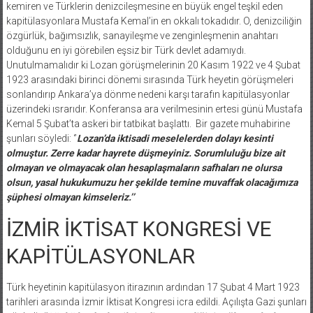
kemiren ve Türklerin denizcileşmesine en büyük engel teşkil eden
kapitülasyonlara Mustafa Kemal’in en okkalı tokadıdır. O, denizciliğin
özgürlük, bağımsızlık, sanayileşme ve zenginleşmenin anahtarı
olduğunu en iyi görebilen eşsiz bir Türk devlet adamıydı.
Unutulmamalıdır ki Lozan görüşmelerinin 20 Kasım 1922 ve 4 Şubat
1923 arasındaki birinci dönemi sırasında Türk heyetin görüşmeleri
sonlandırıp Ankara’ya dönme nedeni karşı tarafın kapitülasyonlar
üzerindeki ısrarıdır. Konferansa ara verilmesinin ertesi günü Mustafa
Kemal 5 Şubat’ta askeri bir tatbikat başlattı. Bir gazete muhabirine
şunları söyledi: ‘’
Lozan’da iktisadi meselelerden dolayı kesinti
olmuştur. Zerre kadar hayrete düşmeyiniz. Sorumluluğu bize ait
olmayan ve olmayacak olan hesaplaşmaların safhaları ne olursa
olsun, yasal hukukumuzu her şekilde temine muvaffak olacağımıza
şüphesi olmayan kimseleriz.’’
İZMİR İKTİSAT KONGRESİ VE
KAPİTÜLASYONLAR
Türk heyetinin kapitülasyon itirazının ardından 17 Şubat 4 Mart 1923
tarihleri arasında İzmir İktisat Kongresi icra edildi. Açılışta Gazi şunları