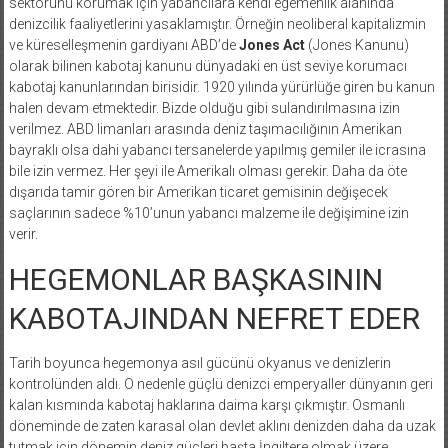
sektörünü korumak için yabancılara kendi egemenlik alanında
denizcilik faaliyetlerini yasaklamıştır. Örneğin neoliberal kapitalizmin
ve küreselleşmenin gardiyanı ABD’de
Jones Act
(Jones Kanunu)
olarak bilinen kabotaj kanunu dünyadaki en üst seviye korumacı
kabotaj kanunlarından birisidir. 1920 yılında yürürlüğe giren bu kanun
halen devam etmektedir. Bizde olduğu gibi sulandırılmasına izin
verilmez. ABD limanları arasında deniz taşımacılığının Amerikan
bayraklı olsa dahi yabancı tersanelerde yapılmış gemiler ile icrasına
bile izin vermez. Her şeyi ile Amerikalı olması gerekir. Daha da öte
dışarıda tamir gören bir Amerikan ticaret gemisinin değişecek
saçlarının sadece %10’unun yabancı malzeme ile değişimine izin
verir.
HEGEMONLAR BAŞKASININ
KABOTAJINDAN NEFRET EDER
Tarih boyunca hegemonya asıl gücünü okyanus ve denizlerin
kontrolünden aldı. O nedenle güçlü denizci emperyaller dünyanın geri
kalan kısmında kabotaj haklarına daima karşı çıkmıştır. Osmanlı
döneminde de zaten karasal olan devlet aklını denizden daha da uzak
tutmak için dönemin deniz güçleri başta İngiltere olmak üzere