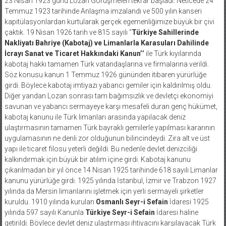
23 Nisan 1923 günü Lozan Görüşmeleri tekrar başladı. Neticede 24
Temmuz 1923 tarihinde Anlaşma imzalandı ve 500 yılın kanseri
kapitülasyonlardan kurtularak gerçek egemenliğimize büyük bir çivi
çaktık. 19 Nisan 1926 tarih ve 815 sayılı “
Türkiye Sahillerinde
Nakliyatı Bahriye (Kabotaj) ve Limanlarla Karasuları Dahilinde
İcrayı Sanat ve Ticaret Hakkındaki Kanun’’
ile Türk kıyılarında
kabotaj hakkı tamamen Türk vatandaşlarına ve firmalarına verildi.
Söz konusu kanun 1 Temmuz 1926 gününden itibaren yürürlüğe
girdi. Böylece kabotaj imtiyazı yabancı gemiler için kaldırılmış oldu.
Diğer yandan Lozan sonrası tam bağımsızlık ve devletçi ekonomiyi
savunan ve yabancı sermayeye karşı mesafeli duran genç hükümet,
kabotaj kanunu ile Türk limanları arasında yapılacak deniz
ulaştırmasının tamamen Türk bayraklı gemilerle yapılması kararının
uygulamasının ne denli zor olduğunun bilincindeydi. Zira alt ve üst
yapı ile ticaret filosu yeterli değildi. Bu nedenle devlet denizciliği
kalkındırmak için büyük bir atılım içine girdi. Kabotaj kanunu
çıkarılmadan bir yıl önce 14 Nisan 1925 tarihinde 618 sayılı Limanlar
kanunu yürürlüğe girdi. 1925 yılında İstanbul, İzmir ve Trabzon 1927
yılında da Mersin limanlarını işletmek için yerli sermayeli şirketler
kuruldu. 1910 yılında kurulan
Osmanlı Seyr-i Sefain
İdaresi 1925
yılında 597 sayılı Kanunla
Türkiye Seyr-i Sefain
İdaresi haline
getirildi. Böylece devlet deniz ulaştırması ihtiyacını karşılayacak Türk