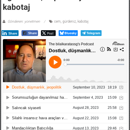
kabotaj
Gönderen: yonetmen
cem
,
gürdeniz
,
kabotaj
Post
Bluesky
Telegram
Share
Share