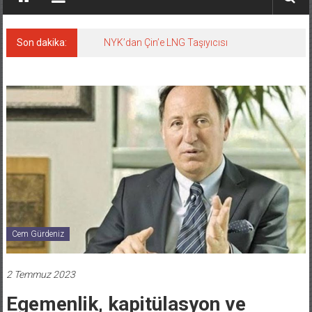
Son dakika:
NYK’dan Çin’e LNG Taşıyıcısı
Cem Gürdeniz
2 Temmuz 2023
Egemenlik, kapitülasyon ve