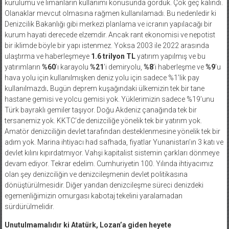
kurulumu ve limanların kullanımı konusunda gördük. Çok geç kalındı.
Olanaklar mevcut olmasına rağmen kullanılamadı. Bu nedenledir ki
Denizcilik Bakanlığı gibi merkezi planlama ve icranın yapılacağı bir
kurum hayati derecede elzemdir. Ancak rant ekonomisi ve nepotist
bir iklimde böyle bir yapı istenmez. Yoksa 2003 ile 2022 arasında
ulaştırma ve haberleşmeye
1.6 trilyon TL
yatırım yapılmış ve bu
yatırımların
%60
’ı karayolu
%21
’i demiryolu,
%8
’i haberleşme ve
%9
’u
hava yolu için kullanılmışken deniz yolu için sadece %1’lik pay
kullanılmazdı
.
Bugün deprem kuşağındaki ülkemizin tek bir tane
hastane gemisi ve yolcu gemisi yok. Yüklerimizin sadece %19’unu
Türk bayraklı gemiler taşıyor. Doğu Akdeniz çanağında tek bir
tersanemiz yok. KKTC’de denizciliğe yönelik tek bir yatırım yok.
Amatör denizciliğin devlet tarafından desteklenmesine yönelik tek bir
adım yok. Marina ihtiyacı had safhada, fiyatlar Yunanistan’ın 3 katı ve
devlet kılını kıpırdatmıyor. Vahşi kapitalist sistemin çarkları dönmeye
devam ediyor. Tekrar edelim. Cumhuriyetin 100. Yılında ihtiyacımız
olan şey denizciliğin ve denizcileşmenin devlet politikasına
dönüştürülmesidir. Diğer yandan denizcileşme süreci denizdeki
egemenliğimizin omurgası kabotaj tekelini yaralamadan
sürdürülmelidir.
Unutulmamalıdır ki Atatürk, Lozan’a giden heyete