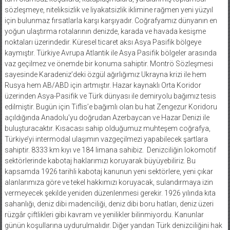
sözleşmeye, niteliksizlik ve liyakatsizlik iklimine rağmen yeni yüzyıl
için bulunmaz fırsatlarla karşı karşıyadır. Coğrafyamız dünyanın en
yoğun ulaştırma rotalarının denizde, karada ve havada kesişme
noktaları üzerindedir. Küresel ticaret aksı Asya Pasifik bölgeye
kaymıştır. Türkiye Avrupa Atlantik ile Asya Pasifik bölgeler arasında
vaz geçilmez ve önemde bir konuma sahiptir. Montrö Sözleşmesi
sayesinde Karadeniz’deki özgül ağırlığımız Ukrayna krizi ile hem
Rusya hem AB/ABD için artmıştır. Hazar kaynaklı Orta Koridor
üzerinden Asya-Pasifik ve Türk dünyası ile demiryolu bağımız tesis
edilmiştir. Bugün için Tiflis’e bağımlı olan bu hat Zengezur Koridoru
açıldığında Anadolu’yu doğrudan Azerbaycan ve Hazar Denizi ile
buluşturacaktır. Kısacası sahip olduğumuz muhteşem coğrafya,
Türkiye’yi intermodal ulaşımın vazgeçilmezi yapabilecek şartlara
sahiptir. 8333 km kıyı ve 184 limana sahibiz. Denizciliğin lokomotif
sektörlerinde kabotaj haklarımızı koruyarak büyüyebiliriz. Bu
kapsamda 1926 tarihli kabotaj kanunun yeni sektörlere, yeni çıkar
alanlarımıza göre ve tekel hakkımızı koruyacak, sulandırmaya izin
vermeyecek şekilde yeniden düzenlenmesi gerekir. 1926 yılında kıta
sahanlığı, deniz dibi madenciliği, deniz dibi boru hatları, deniz üzeri
rüzgâr çiftlikleri gibi kavram ve yenilikler bilinmiyordu. Kanunlar
günün koşullarına uydurulmalıdır. Diğer yandan Türk denizciliğini hak