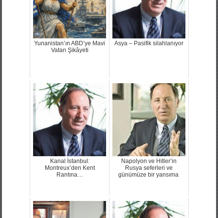
Yunanistan’ın ABD’ye Mavi
Asya – Pasifik silahlanıyor
Vatan Şikâyeti
Kanal İstanbul:
Napolyon ve Hitler’in
Montreux’den Kent
Rusya seferleri ve
Rantına…
günümüze bir yansıma