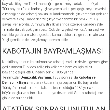
bayraklı filoyu ve Türk limancılığını geliştirmeye odaklandı. O yıllarda
Türk bayraklı filo o kadar yaşlı ve yetersizdi ki pek çoğu seyre elverişli
olmadığı halde kabotaj hakkını sulandırmamak için kaptanlar çok zor
ve yetersiz koşullarda denize çıkıyor ve denizde bir nevi kurtuluş
savaşı veriliyordu. Cumhuriyetin ilk yıllarında özellikle Karadeniz’de
fırtınalarda pek çok gemi battı. Çok deniz şehidi verildi. Ama yaşlı ve
eski filo gerek armatörü gerekse kamu sektörü ile geri adım atmadı.
Yaşlı gemilerle denize çıkmaya devam ettiler.
KABOTAJIN BAYRAMLAŞMASI
Kapitülasyonların kaldırılması ve kabotaj tekelinin devlet egemenliğine
geri alınması Türk denizciliğinin kalkınma hamlesi için iyi bir
başlangıç teşkil etti. O nedenledir ki 1935 yılında 1
Temmuzlar
Denizcilik Bayramı
, 1939 sonrası da
Kabotaj ve
Denizcilik Bayramı
olarak kutlanmaya başlandı. Bu bayramlar
Türkiye’nin neoliberal kapitalizme teslim olduğu 1980 yılına kadar
büyük coşku ve bilinçle kutlanmaya devam etti. Sonra kabotaj tekeli
gibi o da sulandırıldı.
ATATÜRK SONRASI UNUTULAN