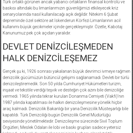
Türk ortaklı görünen ancak yabancı ortakların finansal kontrolü ve
baskısı altındaki bu limanlarımızın güvenliğimizi etkileyecek kriz
senaryolarında nasıl kullanılacağı açık değildir. Nitekim 6 Şubat
depreminde özel sektöre ait İskenderun Körfezi Limanlarının acil
kullanımı büyük gecikmeler içinde gerçekleşmiştir. Özetle, Kabotaj
Kanunumuz pek çok açıdan yaralıdır.
DEVLET DENİZCİLEŞMEDEN
HALK DENİZCİLEŞEMEZ
Gerçek şu ki, 1926 sonrası yakalanan büyük devrimci ivmeye rağmen
denizcilik gücümüzün bütüncül gelişimi sağlanamadı. Devleti bir türlü
denizcileştiremedik. Son 50 yılda Cumhuriyet Hükümetleri turizm,
inşaat ve tekstile verdiği teşvik ve desteğin çok azını bile denizciliğe
vermedi. 1965 yılında tekrar kurulan Donanma Cemiyeti (Vakfı)’nın
1987 yılında kapatılması ile halkın denizcileşmesine yönelik hiçbir
araç kalmadı. Denizcilik Bakanlığı bir yana Denizcilik Müsteşarlığı bile
kapatıldı. Türk Denizciliği bugün Denizcilik Genel Müdürlüğü
seviyesinde yönetilmektedir. Denizcileşme sürecinde Sivil Toplum
Örgütleri, Meslek Odaları ile lobi ve baskı grupları sadece yetersiz