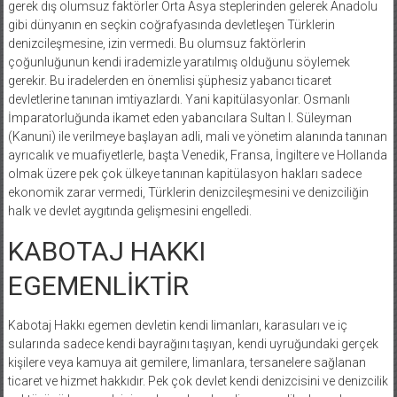
gerek dış olumsuz faktörler Orta Asya steplerinden gelerek Anadolu
gibi dünyanın en seçkin coğrafyasında devletleşen Türklerin
denizcileşmesine, izin vermedi. Bu olumsuz faktörlerin
çoğunluğunun kendi irademizle yaratılmış olduğunu söylemek
gerekir. Bu iradelerden en önemlisi şüphesiz yabancı ticaret
devletlerine tanınan imtiyazlardı. Yani kapitülasyonlar. Osmanlı
İmparatorluğunda ikamet eden yabancılara Sultan I. Süleyman
(Kanuni) ile verilmeye başlayan adli, mali ve yönetim alanında tanınan
ayrıcalık ve muafiyetlerle, başta Venedik, Fransa, İngiltere ve Hollanda
olmak üzere pek çok ülkeye tanınan kapitülasyon hakları sadece
ekonomik zarar vermedi, Türklerin denizcileşmesini ve denizciliğin
halk ve devlet aygıtında gelişmesini engelledi.
KABOTAJ HAKKI
EGEMENLİKTİR
Kabotaj Hakkı egemen devletin kendi limanları, karasuları ve iç
sularında sadece kendi bayrağını taşıyan, kendi uyruğundaki gerçek
kişilere veya kamuya ait gemilere, limanlara, tersanelere sağlanan
ticaret ve hizmet hakkıdır. Pek çok devlet kendi denizcisini ve denizcilik