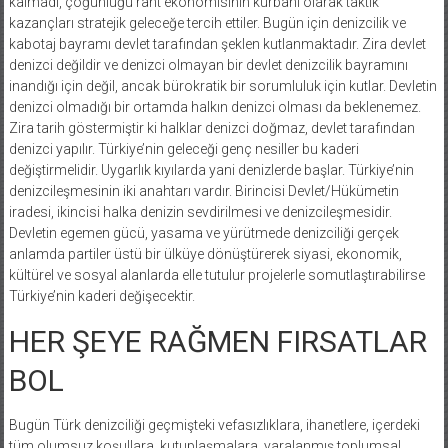
kalmadı, çoğunluğu rant ekonomisinin kurbanı olarak taktik
kazançları stratejik geleceğe tercih ettiler. Bugün için denizcilik ve
kabotaj bayramı devlet tarafından şeklen kutlanmaktadır. Zira devlet
denizci değildir ve denizci olmayan bir devlet denizcilik bayramını
inandığı için değil, ancak bürokratik bir sorumluluk için kutlar. Devletin
denizci olmadığı bir ortamda halkın denizci olması da beklenemez.
Zira tarih göstermiştir ki halklar denizci doğmaz, devlet tarafından
denizci yapılır. Türkiye’nin geleceği genç nesiller bu kaderi
değiştirmelidir. Uygarlık kıyılarda yani denizlerde başlar. Türkiye’nin
denizcileşmesinin iki anahtarı vardır. Birincisi Devlet/Hükümetin
iradesi, ikincisi halka denizin sevdirilmesi ve denizcileşmesidir.
Devletin egemen gücü, yasama ve yürütmede denizciliği gerçek
anlamda partiler üstü bir ülküye dönüştürerek siyasi, ekonomik,
kültürel ve sosyal alanlarda elle tutulur projelerle somutlaştırabilirse
Türkiye’nin kaderi değişecektir.
HER ŞEYE RAĞMEN FIRSATLAR
BOL
Bugün Türk denizciliği geçmişteki vefasızlıklara, ihanetlere, içerdeki
tüm olumsuz koşullara, kutuplaşmalara, yaralanmış toplumsal