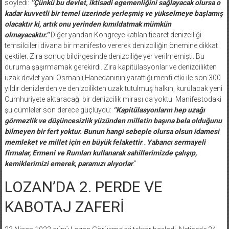
söyledi:
‘’Çünkü bu devlet, iktisadi egemenliğini sağlayacak olursa o
kadar kuvvetli bir temel üzerinde yerleşmiş ve yükselmeye başlamış
olacaktır ki, artık onu yerinden kımıldatmak mümkün
olmayacaktır.’’
Diğer yandan Kongreye katılan ticaret denizciliği
temsilcileri divana bir manifesto vererek denizciliğin önemine dikkat
çektiler. Zira sonuç bildirgesinde denizciliğe yer verilmemişti. Bu
duruma şaşırmamak gerekirdi. Zira kapitülasyonlar ve denizcilikten
uzak devlet yani Osmanlı Hanedanının yarattığı menfi etki ile son 300
yıldır denizlerden ve denizcilikten uzak tutulmuş halkın, kurulacak yeni
Cumhuriyete aktaracağı bir denizcilik mirası da yoktu. Manifestodaki
şu cümleler son derece güçlüydü:
‘’Kapitülasyonların hep uzağı
görmezlik ve düşüncesizlik yüzünden milletin başına bela olduğunu
bilmeyen bir fert yoktur. Bunun hangi sebeple olursa olsun idamesi
memleket ve millet için en büyük felakettir
…
Yabancı sermayeli
firmalar, Ermeni ve Rumları kullanarak sahillerimizde çalışıp,
kemiklerimizi emerek, paramızı alıyorlar
.’’
LOZAN’DA 2. PERDE VE
KABOTAJ ZAFERİ