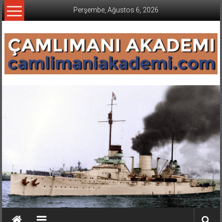
İçeriğe
Perşembe, Ağustos 6, 2026
geç
CAMLIMANI
AKADEMI