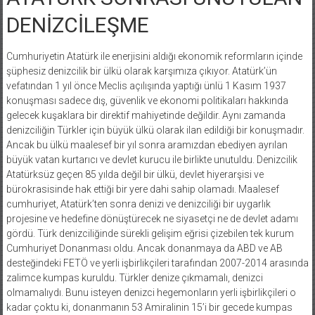
DENİZCİLEŞME
Cumhuriyetin Atatürk ile enerjisini aldığı ekonomik reformların içinde
şüphesiz denizcilik bir ülkü olarak karşımıza çıkıyor. Atatürk’ün
vefatından 1 yıl önce Meclis açılışında yaptığı ünlü 1 Kasım 1937
konuşması sadece dış, güvenlik ve ekonomi politikaları hakkında
gelecek kuşaklara bir direktif mahiyetinde değildir. Aynı zamanda
denizciliğin Türkler için büyük ülkü olarak ilan edildiği bir konuşmadır.
Ancak bu ülkü maalesef bir yıl sonra aramızdan ebediyen ayrılan
büyük vatan kurtarıcı ve devlet kurucu ile birlikte unutuldu. Denizcilik
Atatürksüz geçen 85 yılda değil bir ülkü, devlet hiyerarşisi ve
bürokrasisinde hak ettiği bir yere dahi sahip olamadı. Maalesef
cumhuriyet, Atatürk’ten sonra denizi ve denizciliği bir uygarlık
projesine ve hedefine dönüştürecek ne siyasetçi ne de devlet adamı
gördü. Türk denizciliğinde sürekli gelişim eğrisi çizebilen tek kurum
Cumhuriyet Donanması oldu. Ancak donanmaya da ABD ve AB
desteğindeki FETÖ ve yerli işbirlikçileri tarafından 2007-2014 arasında
zalimce kumpas kuruldu. Türkler denize çıkmamalı, denizci
olmamalıydı. Bunu isteyen denizci hegemonların yerli işbirlikçileri o
kadar çoktu ki, donanmanın 53 Amiralinin 15’i bir gecede kumpas