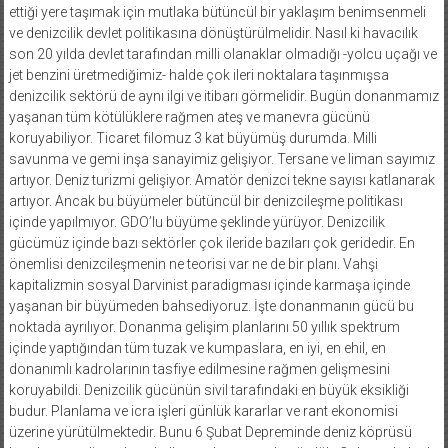
ettiği yere taşımak için mutlaka bütüncül bir yaklaşım benimsenmeli
ve denizcilik devlet politikasına dönüştürülmelidir. Nasıl ki havacılık
son 20 yılda devlet tarafından milli olanaklar olmadığı -yolcu uçağı ve
jet benzini üretmediğimiz- halde çok ileri noktalara taşınmışsa
denizcilik sektörü de aynı ilgi ve itibarı görmelidir. Bugün donanmamız
yaşanan tüm kötülüklere rağmen ateş ve manevra gücünü
koruyabiliyor. Ticaret filomuz 3 kat büyümüş durumda. Milli
savunma ve gemi inşa sanayimiz gelişiyor. Tersane ve liman sayımız
artıyor. Deniz turizmi gelişiyor. Amatör denizci tekne sayısı katlanarak
artıyor. Ancak bu büyümeler bütüncül bir denizcileşme politikası
içinde yapılmıyor. GDO’lu büyüme şeklinde yürüyor. Denizcilik
gücümüz içinde bazı sektörler çok ileride bazıları çok geridedir. En
önemlisi denizcileşmenin ne teorisi var ne de bir planı. Vahşi
kapitalizmin sosyal Darvinist paradigması içinde karmaşa içinde
yaşanan bir büyümeden bahsediyoruz. İşte donanmanın gücü bu
noktada ayrılıyor. Donanma gelişim planlarını 50 yıllık spektrum
içinde yaptığından tüm tuzak ve kumpaslara, en iyi, en ehil, en
donanımlı kadrolarının tasfiye edilmesine rağmen gelişmesini
koruyabildi. Denizcilik gücünün sivil tarafındaki en büyük eksikliği
budur. Planlama ve icra işleri günlük kararlar ve rant ekonomisi
üzerine yürütülmektedir. Bunu 6 Şubat Depreminde deniz köprüsü