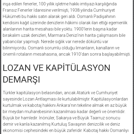
inşa edilen fenerler, 100 yıllık işletme hakkı imtiyazı karşılığında
Fransız Fenerler İdaresine verilmişti, 1938 yılında Cumhuriyet
Hükümeti bu hakkı satın alarak geri aldı. Osmanlı Padişahının
kendisini kağıt üzerinde denizlerin hâkimi olarak ilan ettiği egemenlik
alanlarının harita mesahası bile yoktu. 1900’lerin başına kadar
bırakalım uzak denizleri, Marmara Denizi’nin harita çalışmasını bile
yabancılar yapmıştı. Nerede sığlık var nerede döküntü var
bilinmiyordu. Osmanlı sorumlu olduğu limanların, kanalların ve
önemli rotaların mesahasına, ancak 1910’dan sonra başlayabilmişti.
LOZAN VE KAPİTÜLASYON
DEMARŞI
Türkler kapitülasyon belasından, ancak Atatürk ve Cumhuriyet
sayesinde Lozan Antlaşması ile kurtulabilmiştir. Kapitülasyonlardan
kurtulmak ve kabotaj hakkını Ankara’nın tekeline almak en az büyük
bir meydan muharebesinin kazanılması kadar değerli ve önemlidir.
Büyük bir hamledir. İnönüler, Sakarya ve Büyük Taarruz sonucu
demir ve kanla kazanılmış Kurtuluş Savaşının denizcilik ve deniz
ekonomisi cephesindeki en büyük zaferidir. Kabotaj hakkı Osmanlıyı