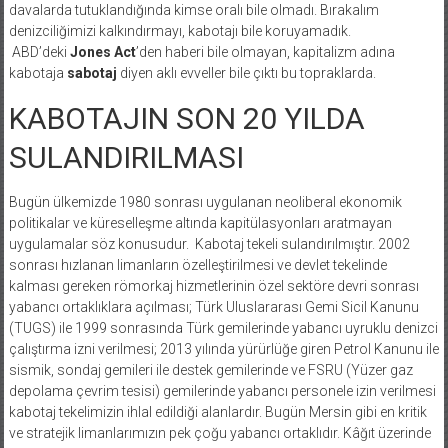
davalarda tutuklandığında kimse oralı bile olmadı. Bırakalım
denizciliğimizi kalkındırmayı, kabotajı bile koruyamadık.
ABD’deki
Jones Act
’den haberi bile olmayan, kapitalizm adına
kabotaja
sabotaj
diyen aklı evveller bile çıktı bu topraklarda.
KABOTAJIN SON 20 YILDA
SULANDIRILMASI
Bugün ülkemizde 1980 sonrası uygulanan neoliberal ekonomik
politikalar ve küreselleşme altında kapitülasyonları aratmayan
uygulamalar söz konusudur. Kabotaj tekeli sulandırılmıştır. 2002
sonrası hızlanan limanların özelleştirilmesi ve devlet tekelinde
kalması gereken römorkaj hizmetlerinin özel sektöre devri sonrası
yabancı ortaklıklara açılması; Türk Uluslararası Gemi Sicil Kanunu
(TUGS) ile 1999 sonrasında Türk gemilerinde yabancı uyruklu denizci
çalıştırma izni verilmesi; 2013 yılında yürürlüğe giren Petrol Kanunu ile
sismik, sondaj gemileri ile destek gemilerinde ve FSRU (Yüzer gaz
depolama çevrim tesisi) gemilerinde yabancı personele izin verilmesi
kabotaj tekelimizin ihlal edildiği alanlardır. Bugün Mersin gibi en kritik
ve stratejik limanlarımızın pek çoğu yabancı ortaklıdır. Kâğıt üzerinde