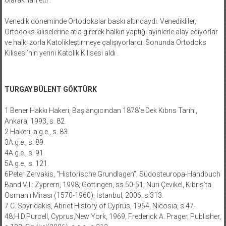
Venedik döneminde Ortodokslar baskı altındaydı. Venedikliler,
Ortodoks kiliselerine atla girerek halkın yaptığı ayinlerle alay ediyorlar
ve halkı zorla Katolikleştirmeye çalışıyorlardı. Sonunda Ortodoks
Kilisesi’nin yerini Katolik Kilisesi aldı .
TURGAY BÜLENT GÖKTÜRK
1 Bener Hakkı Hakeri, Başlangıcından 1878’e Dek Kıbrıs Tarihi,
Ankara, 1993, s. 82.
2 Hakeri, a.g.e., s. 83.
3A.g.e., s. 89.
4A.g.e., s. 91.
5A.g.e., s. 121.
6Peter Zervakis, “Historische Grundlagen”, Südosteuropa-Handbuch
Band VIII: Zyprern, 1998, Göttingen, ss.50-51; Nuri Çevikel, Kıbrıs’ta
Osmanlı Mirası (1570-1960), İstanbul, 2006, s.313.
7 C. Spyridakis, Abrief History of Cyprus, 1964, Nicosia, s.47-
48;H.D.Purcell, Cyprus,New York, 1969, Frederick A. Prager, Publisher,