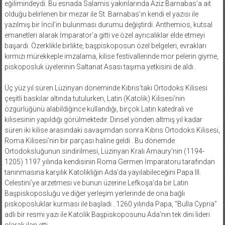
eğilimindeydi. Bu esnada Salamis yakınlarında Aziz Barnabas’a ait
olduğu belirlenen bir mezar ile St. Barnabas’ın kendi el yazısı ile
yazılmış bir İncil’in bulunması durumu değiştirdi. Anthemios, kutsal
emanetleri alarak İmparator’a gitti ve özel ayrıcalıklar elde etmeyi
başardı. Özerklikle birlikte, başpiskoposun özel belgeleri, evrakları
kırmızı mürekkeple imzalama, kilise festivallerinde mor pelerin giyme,
piskoposluk üyelerinin Saltanat Asası taşıma yetkisini de aldı .
Üç yüz yıl süren Lüzinyan döneminde Kıbrıs’taki Ortodoks Kilisesi
çeşitli baskılar altında tutulurken, Latin (Katolik) Kilisesi’nin
özgürlüğünü alabildiğince kullandığı, birçok Latin katedrali ve
kilisesinin yapıldığı görülmektedir. Dinsel yönden altmış yıl kadar
süren iki kilise arasındaki savaşımdan sonra Kıbrıs Ortodoks Kilisesi,
Roma Kilisesi’nin bir parçası haline geldi . Bu dönemde
Ortodoksluğunun sindirilmesi, Lüzinyan Kralı Amaury’nin (1194-
1205) 1197 yılında kendisinin Roma Germen İmparatoru tarafından
tanınmasına karşılık Katolikliğin Ada’da yayılabileceğini Papa III.
Celestini’ye arzetmesi ve bunun üzerine Lefkoşa’da bir Latin
Başpiskoposluğu ve diğer yerleşim yerlerinde de ona bağlı
piskoposluklar kurması ile başladı . 1260 yılında Papa, “Bulla Cypria”
adlı bir resmi yazı ile Katolik Başpiskoposunu Ada’nın tek dini lideri
olarak ilan etti .