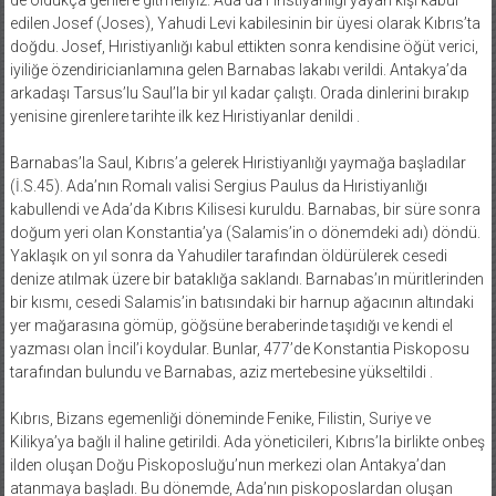
edilen Josef (Joses), Yahudi Levi kabilesinin bir üyesi olarak Kıbrıs’ta
doğdu. Josef, Hıristiyanlığı kabul ettikten sonra kendisine öğüt verici,
iyiliğe özendiricianlamına gelen Barnabas lakabı verildi. Antakya’da
arkadaşı Tarsus’lu Saul’la bir yıl kadar çalıştı. Orada dinlerini bırakıp
yenisine girenlere tarihte ilk kez Hıristiyanlar denildi .
Barnabas’la Saul, Kıbrıs’a gelerek Hıristiyanlığı yaymağa başladılar
(İ.S.45). Ada’nın Romalı valisi Sergius Paulus da Hıristiyanlığı
kabullendi ve Ada’da Kıbrıs Kilisesi kuruldu. Barnabas, bir süre sonra
doğum yeri olan Konstantia’ya (Salamis’in o dönemdeki adı) döndü.
Yaklaşık on yıl sonra da Yahudiler tarafından öldürülerek cesedi
denize atılmak üzere bir bataklığa saklandı. Barnabas’ın müritlerinden
bir kısmı, cesedi Salamis’in batısındaki bir harnup ağacının altındaki
yer mağarasına gömüp, göğsüne beraberinde taşıdığı ve kendi el
yazması olan İncil’i koydular. Bunlar, 477’de Konstantia Piskoposu
tarafından bulundu ve Barnabas, aziz mertebesine yükseltildi .
Kıbrıs, Bizans egemenliği döneminde Fenike, Filistin, Suriye ve
Kilikya’ya bağlı il haline getirildi. Ada yöneticileri, Kıbrıs’la birlikte onbeş
ilden oluşan Doğu Piskoposluğu’nun merkezi olan Antakya’dan
atanmaya başladı. Bu dönemde, Ada’nın piskoposlardan oluşan