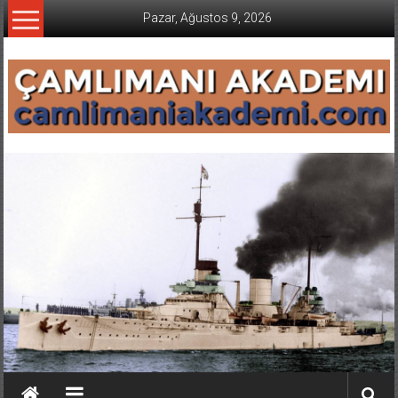
İçeriğe
Pazar, Ağustos 9, 2026
geç
CAMLIMANI
AKADEMI