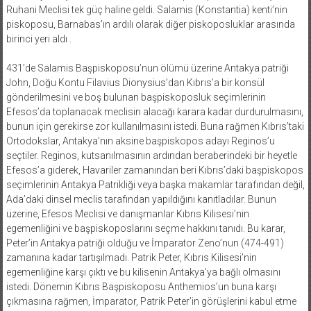
Ruhani Meclisi tek güç haline geldi. Salamis (Konstantia) kenti’nin
piskoposu, Barnabas’ın ardılı olarak diğer piskoposluklar arasında
birinci yeri aldı .
431’de Salamis Başpiskoposu’nun ölümü üzerine Antakya patriği
John, Doğu Kontu Filavius Dionysius’dan Kıbrıs’a bir konsül
gönderilmesini ve boş bulunan başpiskoposluk seçimlerinin
Efesos’da toplanacak meclisin alacağı karara kadar durdurulmasını,
bunun için gerekirse zor kullanılmasını istedi. Buna rağmen Kıbrıs’taki
Ortodokslar, Antakya’nın aksine başpiskopos adayı Reginos’u
seçtiler. Reginos, kutsanılmasının ardından beraberindeki bir heyetle
Efesos’a giderek, Havariler zamanından beri Kıbrıs’daki başpiskopos
seçimlerinin Antakya Patrikliği veya başka makamlar tarafından değil,
Ada’daki dinsel meclis tarafından yapıldığını kanıtladılar. Bunun
üzerine, Efesos Meclisi ve danışmanlar Kıbrıs Kilisesi’nin
egemenliğini ve başpiskoposlarını seçme hakkını tanıdı. Bu karar,
Peter’in Antakya patriği olduğu ve İmparator Zeno’nun (474-491)
zamanına kadar tartışılmadı. Patrik Peter, Kıbrıs Kilisesi’nin
egemenliğine karşı çıktı ve bu kilisenin Antakya’ya bağlı olmasını
istedi. Dönemin Kıbrıs Başpiskoposu Anthemios’un buna karşı
çıkmasına rağmen, İmparator, Patrik Peter’in görüşlerini kabul etme