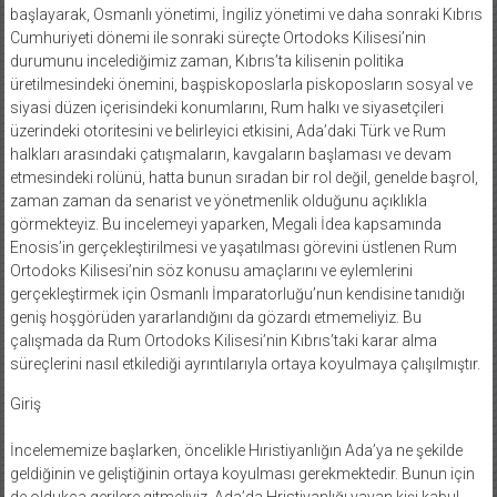
başlayarak, Osmanlı yönetimi, İngiliz yönetimi ve daha sonraki Kıbrıs
Cumhuriyeti dönemi ile sonraki süreçte Ortodoks Kilisesi’nin
durumunu incelediğimiz zaman, Kıbrıs’ta kilisenin politika
üretilmesindeki önemini, başpiskoposlarla piskoposların sosyal ve
siyasi düzen içerisindeki konumlarını, Rum halkı ve siyasetçileri
üzerindeki otoritesini ve belirleyici etkisini, Ada’daki Türk ve Rum
halkları arasındaki çatışmaların, kavgaların başlaması ve devam
etmesindeki rolünü, hatta bunun sıradan bir rol değil, genelde başrol,
zaman zaman da senarist ve yönetmenlik olduğunu açıklıkla
görmekteyiz. Bu incelemeyi yaparken, Megali İdea kapsamında
Enosis’in gerçekleştirilmesi ve yaşatılması görevini üstlenen Rum
Ortodoks Kilisesi’nin söz konusu amaçlarını ve eylemlerini
gerçekleştirmek için Osmanlı İmparatorluğu’nun kendisine tanıdığı
geniş hoşgörüden yararlandığını da gözardı etmemeliyiz. Bu
çalışmada da Rum Ortodoks Kilisesi’nin Kıbrıs’taki karar alma
süreçlerini nasıl etkilediği ayrıntılarıyla ortaya koyulmaya çalışılmıştır.
Giriş
İncelememize başlarken, öncelikle Hıristiyanlığın Ada’ya ne şekilde
geldiğinin ve geliştiğinin ortaya koyulması gerekmektedir. Bunun için
de oldukça gerilere gitmeliyiz. Ada’da Hristiyanlığı yayan kişi kabul