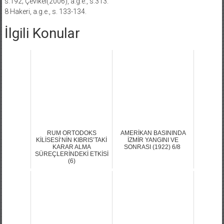
s.192; Çevikel(2006), a.g.e., s.313.
8 Hakeri, a.g.e., s. 133-134.
İlgili Konular
RUM ORTODOKS
AMERİKAN BASININDA
KİLİSESİ’NİN KIBRIS’TAKİ
İZMİR YANGINI VE
KARAR ALMA
SONRASI (1922) 6/8
SÜREÇLERİNDEKİ ETKİSİ
(6)