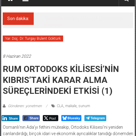
Son dakika:
Denizcilik sektörü, Alsancak Limanı’ndan
memnun
Yar. Doç. Dr. Turgay Bülent Göktürk
8 Haziran 2022
RUM ORTODOKS KİLİSESİ’NİN
KIBRIS’TAKİ KARAR ALMA
SÜREÇLERİNDEKİ ETKİSİ (1)
Gönderen: yonetmen
CLA
,
makale
,
sunum
Post
Bluesky
Telegram
Share
Share
Osmanlı’nın Ada’yı fethini müteakip, Ortodoks Kilisesi’ni yeniden
canlandırdığı, birçok idari ve ekonomik ayrıcalıklar tanıdığı dönemden