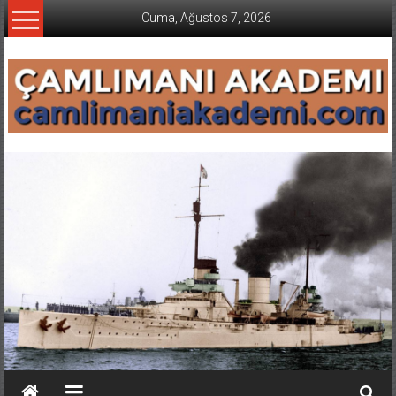
İçeriğe
Cuma, Ağustos 7, 2026
geç
CAMLIMANI
AKADEMI