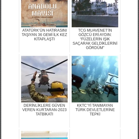
ATATÜRK’ÜN HATIRASINI
TCG MUAVENET’İN
TAŞIYAN 36 GEMİ İLK KEZ
GÖZCÜ ERİ AYDIN:
KİTAPLAŞTI
“FÜZELERİN IŞIK
SAÇARAK GELDİKLERİNİ
GÖRDÜM”
DERİNLİKLERE GÜVEN
KKTC’Yİ TANIMAYAN
VEREN KURTARAN-2023
TÜRK DEVLETLERİNE
TATBİKATI
TEPKİ