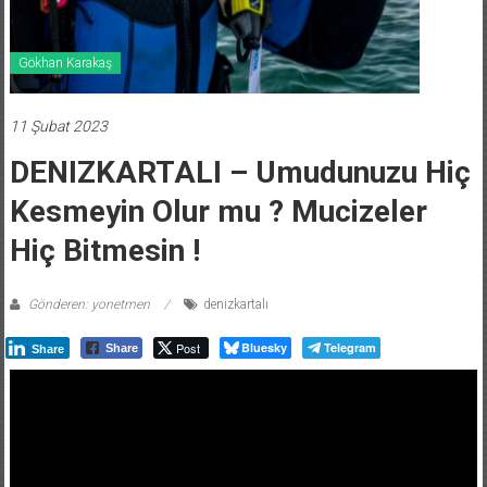
Gökhan Karakaş
11 Şubat 2023
DENIZKARTALI – Umudunuzu Hiç
Kesmeyin Olur mu ? Mucizeler
Hiç Bitmesin !
Gönderen: yonetmen
denizkartalı
Post
Bluesky
Telegram
Share
Share